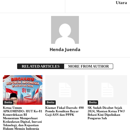
Utara
Henda Juenda
RELATED ARTICLES
MORE FROM AUTHOR
Berita
Berita
Berita
Ketua Umum
Kiamat Fiskal Daerah: 490
SK Sudah Dicabut Sejak
APKOMINDO: HUT Ke-81
Pemda Kesulitan Bayar
2024, Mantan Ketua FWJ
Kemerdekaan RI
Gaji ASN dan PPPK
Bekasi Kini Dipolisikan
Momentum Memperkuat
Pengurus Sah
Kedaulatan Digital, Inovasi
Teknologi, dan Kepastian
Hukum Menuju Indonesia