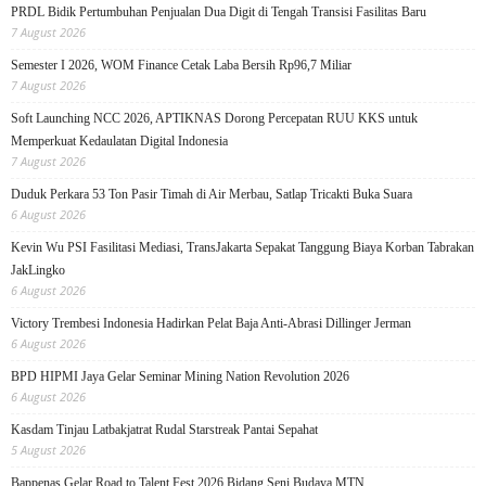
PRDL Bidik Pertumbuhan Penjualan Dua Digit di Tengah Transisi Fasilitas Baru
7 August 2026
Semester I 2026, WOM Finance Cetak Laba Bersih Rp96,7 Miliar
7 August 2026
Soft Launching NCC 2026, APTIKNAS Dorong Percepatan RUU KKS untuk
Memperkuat Kedaulatan Digital Indonesia
7 August 2026
Duduk Perkara 53 Ton Pasir Timah di Air Merbau, Satlap Tricakti Buka Suara
6 August 2026
Kevin Wu PSI Fasilitasi Mediasi, TransJakarta Sepakat Tanggung Biaya Korban Tabrakan
JakLingko
6 August 2026
Victory Trembesi Indonesia Hadirkan Pelat Baja Anti-Abrasi Dillinger Jerman
6 August 2026
BPD HIPMI Jaya Gelar Seminar Mining Nation Revolution 2026
6 August 2026
Kasdam Tinjau Latbakjatrat Rudal Starstreak Pantai Sepahat
5 August 2026
Bappenas Gelar Road to Talent Fest 2026 Bidang Seni Budaya MTN