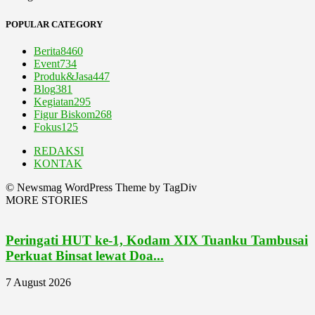
POPULAR CATEGORY
Berita
8460
Event
734
Produk&Jasa
447
Blog
381
Kegiatan
295
Figur Biskom
268
Fokus
125
REDAKSI
KONTAK
© Newsmag WordPress Theme by TagDiv
MORE STORIES
Peringati HUT ke-1, Kodam XIX Tuanku Tambusai
Perkuat Binsat lewat Doa...
7 August 2026