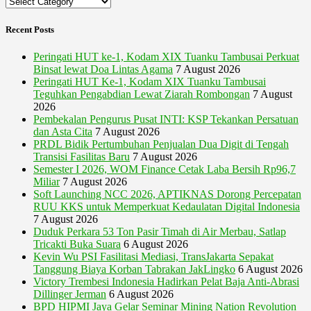
Categories
Recent Posts
Peringati HUT ke-1, Kodam XIX Tuanku Tambusai Perkuat
Binsat lewat Doa Lintas Agama
7 August 2026
Peringati HUT Ke-1, Kodam XIX Tuanku Tambusai
Teguhkan Pengabdian Lewat Ziarah Rombongan
7 August
2026
Pembekalan Pengurus Pusat INTI: KSP Tekankan Persatuan
dan Asta Cita
7 August 2026
PRDL Bidik Pertumbuhan Penjualan Dua Digit di Tengah
Transisi Fasilitas Baru
7 August 2026
Semester I 2026, WOM Finance Cetak Laba Bersih Rp96,7
Miliar
7 August 2026
Soft Launching NCC 2026, APTIKNAS Dorong Percepatan
RUU KKS untuk Memperkuat Kedaulatan Digital Indonesia
7 August 2026
Duduk Perkara 53 Ton Pasir Timah di Air Merbau, Satlap
Tricakti Buka Suara
6 August 2026
Kevin Wu PSI Fasilitasi Mediasi, TransJakarta Sepakat
Tanggung Biaya Korban Tabrakan JakLingko
6 August 2026
Victory Trembesi Indonesia Hadirkan Pelat Baja Anti-Abrasi
Dillinger Jerman
6 August 2026
BPD HIPMI Jaya Gelar Seminar Mining Nation Revolution