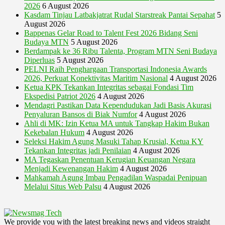
2026
6 August 2026
Kasdam Tinjau Latbakjatrat Rudal Starstreak Pantai Sepahat
5
August 2026
Bappenas Gelar Road to Talent Fest 2026 Bidang Seni
Budaya MTN
5 August 2026
Berdampak ke 36 Ribu Talenta, Program MTN Seni Budaya
Diperluas
5 August 2026
PELNI Raih Penghargaan Transportasi Indonesia Awards
2026, Perkuat Konektivitas Maritim Nasional
4 August 2026
Ketua KPK Tekankan Integritas sebagai Fondasi Tim
Ekspedisi Patriot 2026
4 August 2026
Mendagri Pastikan Data Kependudukan Jadi Basis Akurasi
Penyaluran Bansos di Biak Numfor
4 August 2026
Ahli di MK: Izin Ketua MA untuk Tangkap Hakim Bukan
Kekebalan Hukum
4 August 2026
Seleksi Hakim Agung Masuki Tahap Krusial, Ketua KY
Tekankan Integritas jadi Penilaian
4 August 2026
MA Tegaskan Penentuan Kerugian Keuangan Negara
Menjadi Kewenangan Hakim
4 August 2026
Mahkamah Agung Imbau Pengadilan Waspadai Penipuan
Melalui Situs Web Palsu
4 August 2026
We provide you with the latest breaking news and videos straight