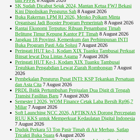
dan PPPK
8 August 2026
SK Sudah Dicabut Sejak 2024, Mantan Ketua FWJ Bekasi
Kini Dipolisikan Pengurus Sah
8 August 2026
Buka Rakernas LPM RI 2026, Menko Polkam Minta
Organisasi Jadi Booster Program Pemerintah
8 August 2026
Rantai Ekonomi Terputus: Ribuan Penambang Timah
Belitung Timur Kepung Kantor PT Timah
8 August 2026
Jangkau 18 Provinsi, Kemenkum dan Perhimpunan INTI
Buka Program Pasti Ada Solusi
7 August 2026
Peringati HUT ke-1, Kodam XIX Tuanku Tambusai Perkuat
Binsat lewat Doa Lintas Agama
7 August 2026
Peringati HUT Ke-1, Kodam XIX Tuanku Tambusai
Teguhkan Pengabdian Lewat Ziarah Rombongan
7 August
2026
Pembekalan Pengurus Pusat INTI: KSP Tekankan Persatuan
dan Asta Cita
7 August 2026
PRDL Bidik Pertumbuhan Penjualan Dua Digit di Tengah
Transisi Fasilitas Baru
7 August 2026
Semester I 2026, WOM Finance Cetak Laba Bersih Rp96,7
Miliar
7 August 2026
Soft Launching NCC 2026, APTIKNAS Dorong Percepatan
RUU KKS untuk Memperkuat Kedaulatan Digital Indonesia
7 August 2026
Duduk Perkara 53 Ton Pasir Timah di Air Merbau, Satlap
Tricakti Buka Suara
6 August 2026