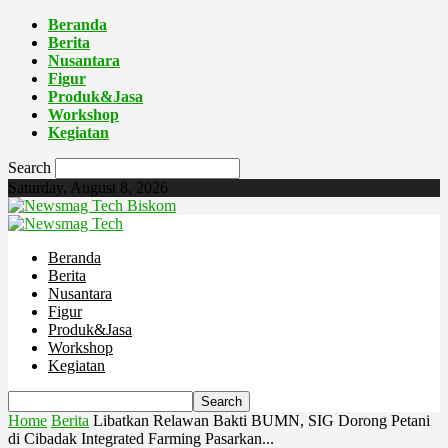
Beranda
Berita
Nusantara
Figur
Produk&Jasa
Workshop
Kegiatan
Search
Saturday, August 8, 2026
Biskom
Beranda
Berita
Nusantara
Figur
Produk&Jasa
Workshop
Kegiatan
Home
Berita
Libatkan Relawan Bakti BUMN, SIG Dorong Petani
di Cibadak Integrated Farming Pasarkan...