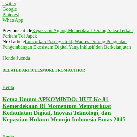
Twitter
Google+
Pinterest
WhatsApp
Previous article
Kejaksaan Agung Memeriksa 1 Orang Saksi Terkait
Perkara Tol Japek
Next article
Luncurkan Pospay Gold, Wapres Dorong Penguatan
Pengembangan Ekosistem Digital Yang Inklusif dan Berkelanjutan
Henda Juenda
RELATED ARTICLES
MORE FROM AUTHOR
Berita
Ketua Umum APKOMINDO: HUT Ke-81
Kemerdekaan RI Momentum Memperkuat
Kedaulatan Digital, Inovasi Teknologi, dan
Kepastian Hukum Menuju Indonesia Emas 2045
Berita