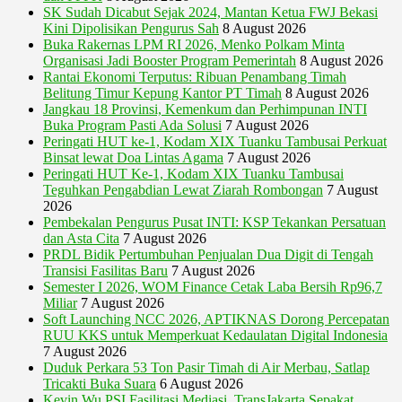
SK Sudah Dicabut Sejak 2024, Mantan Ketua FWJ Bekasi
Kini Dipolisikan Pengurus Sah
8 August 2026
Buka Rakernas LPM RI 2026, Menko Polkam Minta
Organisasi Jadi Booster Program Pemerintah
8 August 2026
Rantai Ekonomi Terputus: Ribuan Penambang Timah
Belitung Timur Kepung Kantor PT Timah
8 August 2026
Jangkau 18 Provinsi, Kemenkum dan Perhimpunan INTI
Buka Program Pasti Ada Solusi
7 August 2026
Peringati HUT ke-1, Kodam XIX Tuanku Tambusai Perkuat
Binsat lewat Doa Lintas Agama
7 August 2026
Peringati HUT Ke-1, Kodam XIX Tuanku Tambusai
Teguhkan Pengabdian Lewat Ziarah Rombongan
7 August
2026
Pembekalan Pengurus Pusat INTI: KSP Tekankan Persatuan
dan Asta Cita
7 August 2026
PRDL Bidik Pertumbuhan Penjualan Dua Digit di Tengah
Transisi Fasilitas Baru
7 August 2026
Semester I 2026, WOM Finance Cetak Laba Bersih Rp96,7
Miliar
7 August 2026
Soft Launching NCC 2026, APTIKNAS Dorong Percepatan
RUU KKS untuk Memperkuat Kedaulatan Digital Indonesia
7 August 2026
Duduk Perkara 53 Ton Pasir Timah di Air Merbau, Satlap
Tricakti Buka Suara
6 August 2026
Kevin Wu PSI Fasilitasi Mediasi, TransJakarta Sepakat