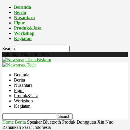
Beranda
Berita
Nusantara
Figur
Produk&Jasa
Workshop
Kegiatan
Search
Saturday, August 8, 2026
Biskom
Beranda
Berita
Nusantara
Figur
Produk&Jasa
Workshop
Kegiatan
Home
Berita
Speaker Bluetooth Produk Dongguan Xin Nuo
Ramaikan Pasar Indonesia