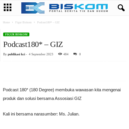
Home
Figur Biskom
Podcast180* – GIZ
FIGUR BISKOM
Podcast180* – GIZ
By
publikasi kci
-
4 September 2023
484
0
Podcast 180* (180 Degree) membuka wawasan kita mengenai
produk dan solusi bersama Assosiasi GIZ
Kali ini bersama narasumber: Ms. Julian.