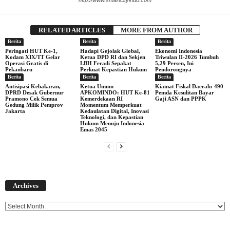
http://www.smartcityindo.com
RELATED ARTICLES
MORE FROM AUTHOR
Berita
Berita
Berita
Peringati HUT Ke-1,
Hadapi Gejolak Global,
Ekonomi Indonesia
Kodam XIX/TT Gelar
Ketua DPD RI dan Sekjen
Triwulan II-2026 Tumbuh
Operasi Gratis di
LBH Feradi Sepakat
5,29 Persen, Ini
Pekanbaru
Perkuat Kepastian Hukum
Pendorongnya
Berita
Berita
Berita
Antisipasi Kebakaran,
Ketua Umum
Kiamat Fiskal Daerah: 490
DPRD Desak Gubernur
APKOMINDO: HUT Ke-81
Pemda Kesulitan Bayar
Pramono Cek Semua
Kemerdekaan RI
Gaji ASN dan PPPK
Gedung Milik Pemprov
Momentum Memperkuat
Jakarta
Kedaulatan Digital, Inovasi
Teknologi, dan Kepastian
Hukum Menuju Indonesia
Emas 2045
Archives
Archives