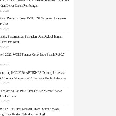
ati HUT Ke-1, Kodam XIX Tuanku Tambusai Teguhkan
dian Lewat Ziarah Rombongan
st 2026
alan Pengurus Pusat INTI: KSP Tekankan Persatuan
ta Cita
st 2026
idik Pertumbuhan Penjualan Dua Digit di Tengah
i Fasilitas Baru
st 2026
er I 2026, WOM Finance Cetak Laba Bersih Rp96,7
st 2026
Launching NCC 2026, APTIKNAS Dorong Percepatan
S untuk Memperkuat Kedaulatan Digital Indonesia
st 2026
Perkara 53 Ton Pasir Timah di Air Merbau, Satlap
ti Buka Suara
st 2026
Wu PSI Fasilitasi Mediasi, TransJakarta Sepakat
ng Biaya Korban Tabrakan JakLingko