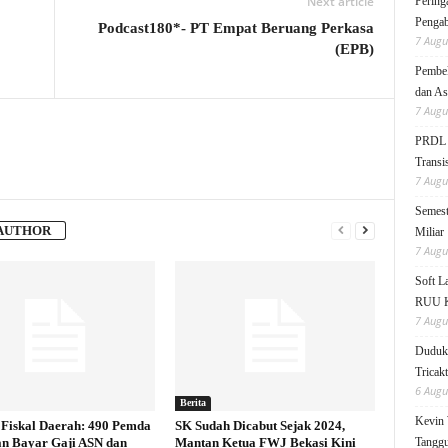
Next article
Pering
Pengab
Podcast180*- PT Empat Beruang Perkasa
7 Augu
(EPB)
Pembek
dan As
7 Augu
PRDL B
Transis
7 Augu
Semest
AUTHOR
Miliar
7 Augu
Soft 
RUU KK
7 Augu
Duduk 
Tricak
6 Augu
Berita
Kevin 
Fiskal Daerah: 490 Pemda
SK Sudah Dicabut Sejak 2024,
an Bayar Gaji ASN dan
Mantan Ketua FWJ Bekasi Kini
Tanggu