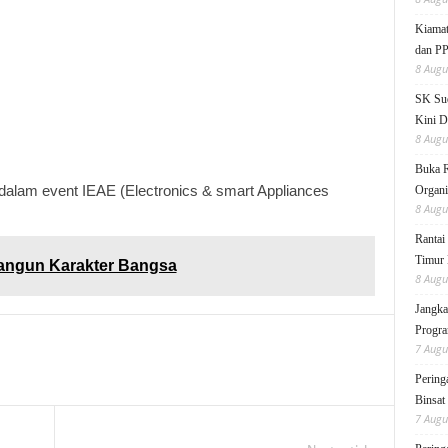
Kiamat
dan P
8 Augu
SK Sud
Kini D
8 Augu
Buka 
 dalam event IEAE (Electronics & smart Appliances
Organi
8 Augu
Rantai
Timur 
ngun Karakter Bangsa
8 Augu
Jangka
Progra
7 Augu
Pering
Binsat
7 Augu