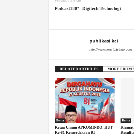
Previous article
Podcast180*- Digitech Technologi
publikasi kci
http://www.smartcityindo.com
RELATED ARTICLES
MORE FROM 
Berita
Berita
Ketua Umum APKOMINDO: HUT
Kiamat 
Ke-81 Kemerdekaan RI
Kesulit