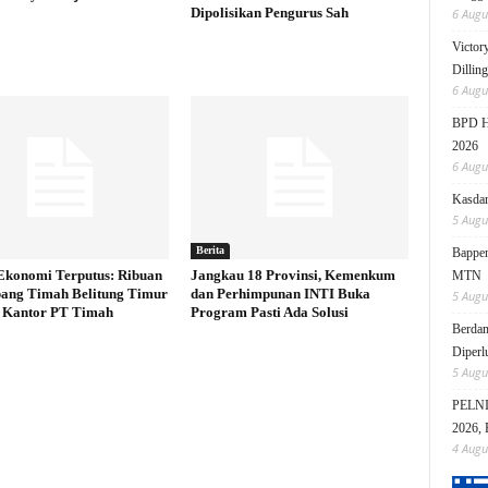
Dipolisikan Pengurus Sah
6 Augu
Victor
Dillin
6 Augu
BPD HI
2026
6 Augu
Kasdam
5 Augu
Berita
Bappen
Ekonomi Terputus: Ribuan
Jangkau 18 Provinsi, Kemenkum
MTN
ang Timah Belitung Timur
dan Perhimpunan INTI Buka
5 Augu
 Kantor PT Timah
Program Pasti Ada Solusi
Berdam
Diperl
5 Augu
PELNI 
2026, 
4 Augu