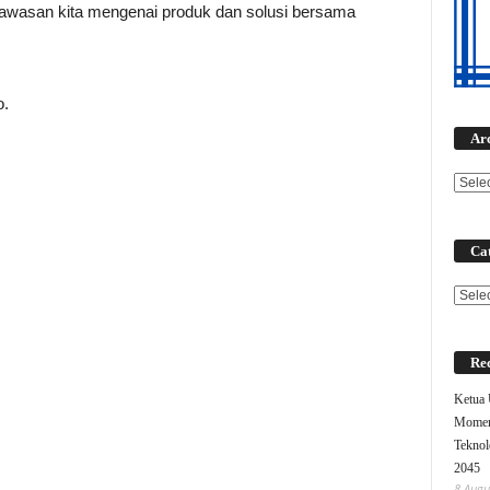
wasan kita mengenai produk dan solusi bersama
o.
Ar
Cat
Categ
Rec
Ketua
Moment
Teknol
2045
8 Augu