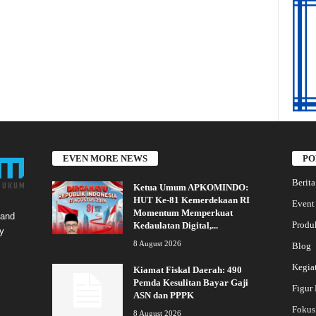
EVEN MORE NEWS
PO
Berita
Ketua Umum APKOMINDO:
HUT Ke-81 Kemerdekaan RI
Event
Momentum Memperkuat
 and
Produ
Kedaulatan Digital,...
y
8 August 2026
Blog
Kegia
Kiamat Fiskal Daerah: 490
Pemda Kesulitan Bayar Gaji
Figur
ASN dan PPPK
Fokus
8 August 2026