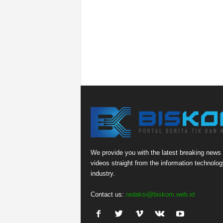
We provide you with the latest breaking news
videos straight from the information technolog
industry.
Contact us:
redaksi@biskom.web.id