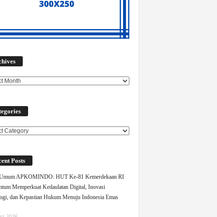
Archives
chives
egories
ories
ent Posts
 Umum APKOMINDO: HUT Ke-81 Kemerdekaan RI
um Memperkuat Kedaulatan Digital, Inovasi
ogi, dan Kepastian Hukum Menuju Indonesia Emas
st 2026