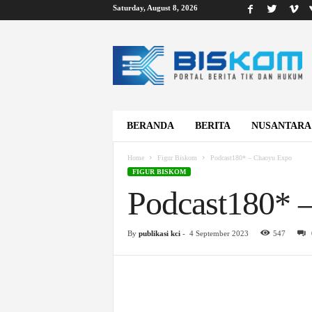
Saturday, August 8, 2026
B
i
s
k
o
m
BERANDA
BERITA
NUSANTARA
Home
Figur Biskom
Podcast180* – Chaoyu Expo
FIGUR BISKOM
Podcast180* 
By
publikasi kci
-
4 September 2023
547