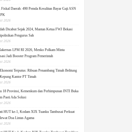
 Fiskal Daerah: 490 Pemda Kesulitan Bayar Gaji ASN
PPK
st 2026
ah Dicabut Sejak 2024, Mantan Ketua FWJ Bekasi
ipolisikan Pengurus Sah
st 2026
Rakernas LPM RI 2026, Menko Polkam Minta
sasi Jadi Booster Program Pemerintah
st 2026
 Ekonomi Terputus: Ribuan Penambang Timah Belitung
Kepung Kantor PT Timah
st 2026
u 18 Provinsi, Kemenkum dan Perhimpunan INTI Buka
m Pasti Ada Solusi
st 2026
ati HUT ke-1, Kodam XIX Tuanku Tambusai Perkuat
 lewat Doa Lintas Agama
st 2026