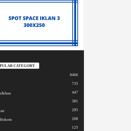
PULAR CATEGORY
8466
735
447
k&Jasa
381
295
tan
268
 Biskom
125