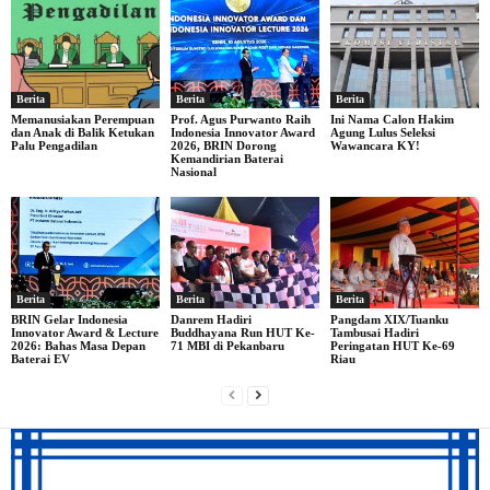
Berita
Berita
Berita
Memanusiakan Perempuan
Prof. Agus Purwanto Raih
Ini Nama Calon Hakim
dan Anak di Balik Ketukan
Indonesia Innovator Award
Agung Lulus Seleksi
Palu Pengadilan
2026, BRIN Dorong
Wawancara KY!
Kemandirian Baterai
Nasional
Berita
Berita
Berita
BRIN Gelar Indonesia
Danrem Hadiri
Pangdam XIX/Tuanku
Innovator Award & Lecture
Buddhayana Run HUT Ke-
Tambusai Hadiri
2026: Bahas Masa Depan
71 MBI di Pekanbaru
Peringatan HUT Ke-69
Baterai EV
Riau