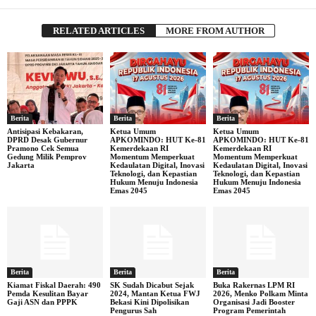
RELATED ARTICLES
MORE FROM AUTHOR
Berita
Berita
Berita
Antisipasi Kebakaran,
Ketua Umum
Ketua Umum
DPRD Desak Gubernur
APKOMINDO: HUT Ke-81
APKOMINDO: HUT Ke-81
Pramono Cek Semua
Kemerdekaan RI
Kemerdekaan RI
Gedung Milik Pemprov
Momentum Memperkuat
Momentum Memperkuat
Jakarta
Kedaulatan Digital, Inovasi
Kedaulatan Digital, Inovasi
Teknologi, dan Kepastian
Teknologi, dan Kepastian
Hukum Menuju Indonesia
Hukum Menuju Indonesia
Emas 2045
Emas 2045
Berita
Berita
Berita
Kiamat Fiskal Daerah: 490
SK Sudah Dicabut Sejak
Buka Rakernas LPM RI
Pemda Kesulitan Bayar
2024, Mantan Ketua FWJ
2026, Menko Polkam Minta
Gaji ASN dan PPPK
Bekasi Kini Dipolisikan
Organisasi Jadi Booster
Pengurus Sah
Program Pemerintah