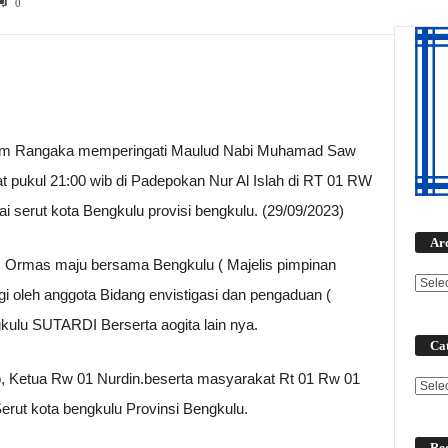
0
lam Rangaka memperingati Maulud Nabi Muhamad Saw
 pukul 21:00 wib di Padepokan Nur Al Islah di RT 01 RW
 serut kota Bengkulu provisi bengkulu. (29/09/2023)
Ar
um Ormas maju bersama Bengkulu ( Majelis pimpinan
i oleh anggota Bidang envistigasi dan pengaduan (
gkulu SUTARDI Berserta aogita lain nya.
Cat
nto, Ketua Rw 01 Nurdin.beserta masyarakat Rt 01 Rw 01
Categ
rut kota bengkulu Provinsi Bengkulu.
Rec