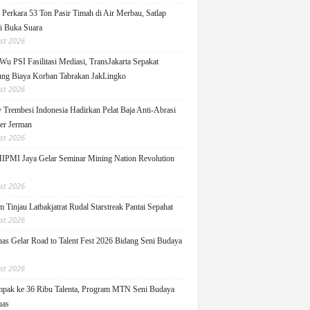
Perkara 53 Ton Pasir Timah di Air Merbau, Satlap
ti Buka Suara
st 2026
Wu PSI Fasilitasi Mediasi, TransJakarta Sepakat
ng Biaya Korban Tabrakan JakLingko
st 2026
y Trembesi Indonesia Hadirkan Pelat Baja Anti-Abrasi
ger Jerman
st 2026
PMI Jaya Gelar Seminar Mining Nation Revolution
st 2026
 Tinjau Latbakjatrat Rudal Starstreak Pantai Sepahat
st 2026
as Gelar Road to Talent Fest 2026 Bidang Seni Budaya
st 2026
pak ke 36 Ribu Talenta, Program MTN Seni Budaya
uas