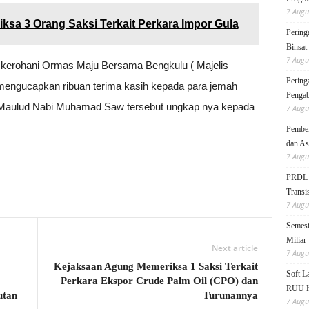
7 Augu
sa 3 Orang Saksi Terkait Perkara Impor Gula
Pering
Binsat
7 Augu
 kerohani Ormas Maju Bersama Bengkulu ( Majelis
Pering
mengucapkan ribuan terima kasih kepada para jemah
Pengab
i Maulud Nabi Muhamad Saw tersebut ungkap nya kepada
7 Augu
Pembek
dan As
7 Augu
PRDL B
Transis
7 Augu
Semest
Miliar
Next article
7 Augu
Kejaksaan Agung Memeriksa 1 Saksi Terkait
Soft 
Perkara Ekspor Crude Palm Oil (CPO) dan
RUU KK
utan
Turunannya
7 Augu