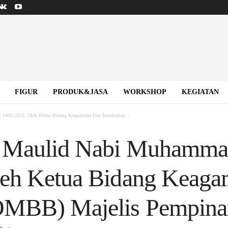
FIGUR
PRODUK&JASA
WORKSHOP
KEGIATAN
1445/2023. Oleh Ketua Bidang Keagamaan Dan Kerohanian...
i Maulid Nabi Muhamm
leh Ketua Bidang Keag
OMBB) Majelis Pempinan