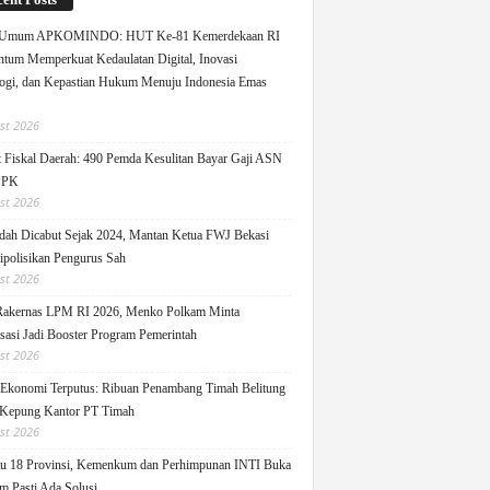
 Umum APKOMINDO: HUT Ke-81 Kemerdekaan RI
um Memperkuat Kedaulatan Digital, Inovasi
ogi, dan Kepastian Hukum Menuju Indonesia Emas
st 2026
 Fiskal Daerah: 490 Pemda Kesulitan Bayar Gaji ASN
PPK
st 2026
ah Dicabut Sejak 2024, Mantan Ketua FWJ Bekasi
ipolisikan Pengurus Sah
st 2026
Rakernas LPM RI 2026, Menko Polkam Minta
sasi Jadi Booster Program Pemerintah
st 2026
 Ekonomi Terputus: Ribuan Penambang Timah Belitung
Kepung Kantor PT Timah
st 2026
u 18 Provinsi, Kemenkum dan Perhimpunan INTI Buka
m Pasti Ada Solusi