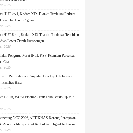
st 2026
ati HUT ke-1, Kodam XIX Tuanku Tambusai Perkuat
 lewat Doa Lintas Agama
st 2026
ati HUT Ke-1, Kodam XIX Tuanku Tambusai Teguhkan
dian Lewat Ziarah Rombongan
st 2026
alan Pengurus Pusat INTI: KSP Tekankan Persatuan
ta Cita
st 2026
idik Pertumbuhan Penjualan Dua Digit di Tengah
i Fasilitas Baru
st 2026
er I 2026, WOM Finance Cetak Laba Bersih Rp96,7
st 2026
Launching NCC 2026, APTIKNAS Dorong Percepatan
S untuk Memperkuat Kedaulatan Digital Indonesia
st 2026