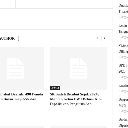
Duduk 
Tricak
6 Augu
Kevin 
Tanggu
6 Augu
AUTHOR
Victor
Dillin
6 Augu
BPD HI
2026
6 Augu
Kasdam
Berita
5 Augu
Fiskal Daerah: 490 Pemda
SK Sudah Dicabut Sejak 2024,
an Bayar Gaji ASN dan
Mantan Ketua FWJ Bekasi Kini
Bappen
Dipolisikan Pengurus Sah
MTN
5 Augu
Berdam
Diperl