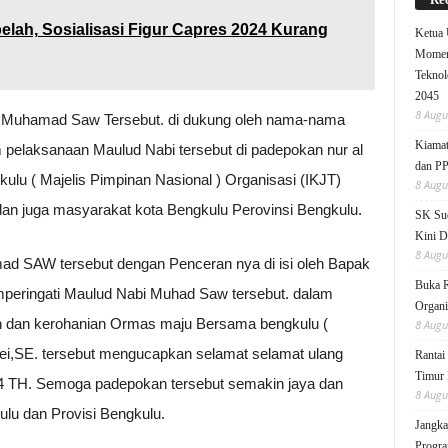
belah, Sosialisasi Figur Capres 2024 Kurang
Ketua
Moment
Teknol
2045
8 Augu
 Muhamad Saw Tersebut. di dukung oleh nama-nama
Kiamat
m pelaksanaan Maulud Nabi tersebut di padepokan nur al
dan P
ulu ( Majelis Pimpinan Nasional ) Organisasi (IKJT)
8 Augu
an juga masyarakat kota Bengkulu Perovinsi Bengkulu.
SK Sud
Kini D
8 Augu
d SAW tersebut dengan Penceran nya di isi oleh Bapak
Buka 
eringati Maulud Nabi Muhad Saw tersebut. dalam
Organi
 dan kerohanian Ormas maju Bersama bengkulu (
8 Augu
fei,SE. tersebut mengucapkan selamat selamat ulang
Rantai
Timur 
14 TH. Semoga padepokan tersebut semakin jaya dan
8 Augu
lu dan Provisi Bengkulu.
Jangka
Progra