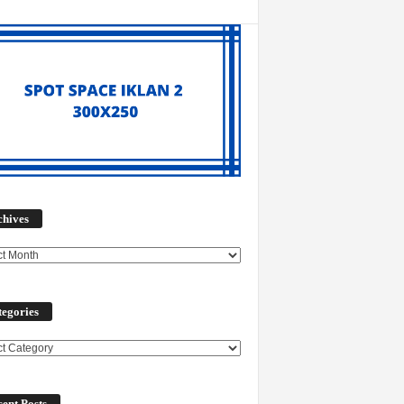
Archives
chives
egories
ories
ent Posts