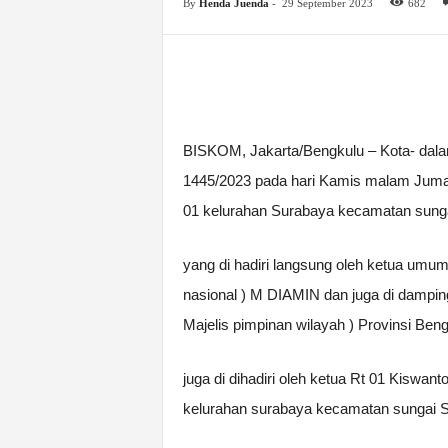
By
Henda Juenda
-
29 September 2023
682
BISKOM, Jakarta/Bengkulu – Kota- da
1445/2023 pada hari Kamis malam Jumat
01 kelurahan Surabaya kecamatan sungai
yang di hadiri langsung oleh ketua um
nasional ) M DIAMIN dan juga di damping
Majelis pimpinan wilayah ) Provinsi Ben
juga di dihadiri oleh ketua Rt 01 Kiswa
kelurahan surabaya kecamatan sungai Se