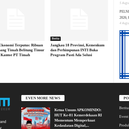
5 Augu
PELNI 
2026, 
4 Augu
Berita
Ekonomi Terputus: Ribuan
Jangkau 18 Provinsi, Kemenkum
ang Timah Belitung Timur
dan Perhimpunan INTI Buka
 Kantor PT Timah
Program Pasti Ada Solusi
EVEN MORE NEWS
PO
Berita
Ketua Umum APKOMINDO:
HUT Ke-81 Kemerdekaan RI
Event
Momentum Memperkuat
 and
Produ
Kedaulatan Digital,...
y