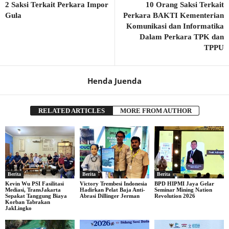
2 Saksi Terkait Perkara Impor
10 Orang Saksi Terkait
Gula
Perkara BAKTI Kementerian
Komunikasi dan Informatika
Dalam Perkara TPK dan
TPPU
Henda Juenda
RELATED ARTICLES
MORE FROM AUTHOR
Berita
Berita
Berita
Kevin Wu PSI Fasilitasi
Victory Trembesi Indonesia
BPD HIPMI Jaya Gelar
Mediasi, TransJakarta
Hadirkan Pelat Baja Anti-
Seminar Mining Nation
Sepakat Tanggung Biaya
Abrasi Dillinger Jerman
Revolution 2026
Korban Tabrakan
JakLingko