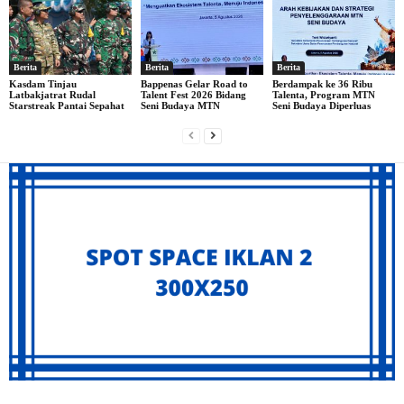
Berita
Berita
Berita
Kasdam Tinjau
Bappenas Gelar Road to
Berdampak ke 36 Ribu
Latbakjatrat Rudal
Talent Fest 2026 Bidang
Talenta, Program MTN
Starstreak Pantai Sepahat
Seni Budaya MTN
Seni Budaya Diperluas
Archives