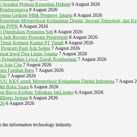
i Sepakat Perkuat Kepastian Hukum
9 August 2026
i Pendorongnya
9 August 2026
emua Gedung Milik Pemprov Jakarta
8 August 2026
um Memperkuat Kedaulatan Digital, Inovasi Teknologi, dan Kep
 dan PPPK
8 August 2026
 Dipolisikan Pengurus Sah
8 August 2026
 Jadi Booster Program Pemerintah
8 August 2026
g Timur Kepung Kantor PT Timah
8 August 2026
Program Pasti Ada Solusi
7 August 2026
nsat lewat Doa Lintas Agama
7 August 2026
 Pengabdian Lewat Ziarah Rombongan
7 August 2026
n Asta Cita
7 August 2026
si Fasilitas Baru
7 August 2026
iar
7 August 2026
U KKS untuk Memperkuat Kedaulatan Digital Indonesia
7 August 
akti Buka Suara
6 August 2026
gung Biaya Korban Tabrakan JakLingko
6 August 2026
illinger Jerman
6 August 2026
026
6 August 2026
m the information technology industry.