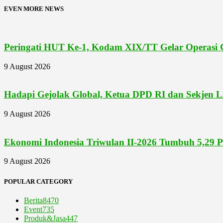
EVEN MORE NEWS
Peringati HUT Ke-1, Kodam XIX/TT Gelar Operasi G
9 August 2026
Hadapi Gejolak Global, Ketua DPD RI dan Sekjen L
9 August 2026
Ekonomi Indonesia Triwulan II-2026 Tumbuh 5,29 P
9 August 2026
POPULAR CATEGORY
Berita
8470
Event
735
Produk&Jasa
447