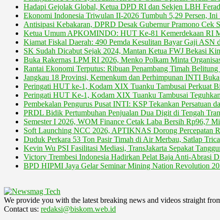
Hadapi Gejolak Global, Ketua DPD RI dan Sekjen LBH Ferad
Ekonomi Indonesia Triwulan II-2026 Tumbuh 5,29 Persen, In
Antisipasi Kebakaran, DPRD Desak Gubernur Pramono Cek S
Ketua Umum APKOMINDO: HUT Ke-81 Kemerdekaan RI Moment
Kiamat Fiskal Daerah: 490 Pemda Kesulitan Bayar Gaji ASN
SK Sudah Dicabut Sejak 2024, Mantan Ketua FWJ Bekasi Kini
Buka Rakernas LPM RI 2026, Menko Polkam Minta Organisasi
Rantai Ekonomi Terputus: Ribuan Penambang Timah Belitun
Jangkau 18 Provinsi, Kemenkum dan Perhimpunan INTI Buka 
Peringati HUT ke-1, Kodam XIX Tuanku Tambusai Perkuat Bi
Peringati HUT Ke-1, Kodam XIX Tuanku Tambusai Teguhkan
Pembekalan Pengurus Pusat INTI: KSP Tekankan Persatuan da
PRDL Bidik Pertumbuhan Penjualan Dua Digit di Tengah Transi
Semester I 2026, WOM Finance Cetak Laba Bersih Rp96,7 Mil
Soft Launching NCC 2026, APTIKNAS Dorong Percepatan RU
Duduk Perkara 53 Ton Pasir Timah di Air Merbau, Satlap Tric
Kevin Wu PSI Fasilitasi Mediasi, TransJakarta Sepakat Tang
Victory Trembesi Indonesia Hadirkan Pelat Baja Anti-Abrasi D
BPD HIPMI Jaya Gelar Seminar Mining Nation Revolution 2
We provide you with the latest breaking news and videos straight fro
Contact us:
redaksi@biskom.web.id