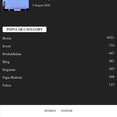
5 August 2026
POPULAR CATEGORY
8451
Berita
733
Event
447
Produk&Jasa
381
Blog
295
Kegiatan
268
Figur Biskom
125
Fokus
REDAKSI
KONTAK