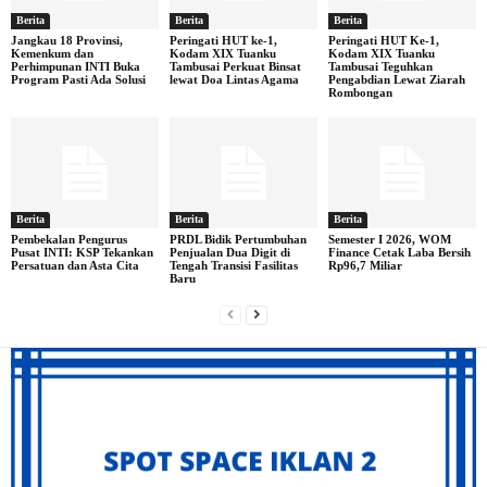
Berita
Berita
Berita
Jangkau 18 Provinsi,
Peringati HUT ke-1,
Peringati HUT Ke-1,
Kemenkum dan
Kodam XIX Tuanku
Kodam XIX Tuanku
Perhimpunan INTI Buka
Tambusai Perkuat Binsat
Tambusai Teguhkan
Program Pasti Ada Solusi
lewat Doa Lintas Agama
Pengabdian Lewat Ziarah
Rombongan
Berita
Berita
Berita
Pembekalan Pengurus
PRDL Bidik Pertumbuhan
Semester I 2026, WOM
Pusat INTI: KSP Tekankan
Penjualan Dua Digit di
Finance Cetak Laba Bersih
Persatuan dan Asta Cita
Tengah Transisi Fasilitas
Rp96,7 Miliar
Baru