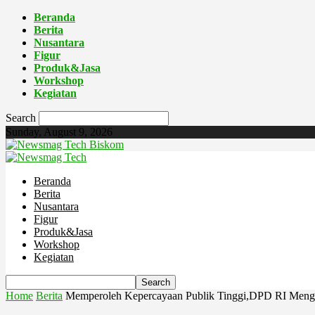
Beranda
Berita
Nusantara
Figur
Produk&Jasa
Workshop
Kegiatan
Search
Sunday, August 9, 2026
Biskom
Beranda
Berita
Nusantara
Figur
Produk&Jasa
Workshop
Kegiatan
Home
Berita
Memperoleh Kepercayaan Publik Tinggi,DPD RI Mengapr