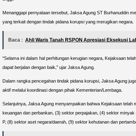
Menanggapi pernyataan tersebut, Jaksa Agung ST Burhanuddin m
yang terkait dengan tindak pidana korupsi yang merugikan negara.
Baca :
Ahli Waris Tanah RSPON Apresiasi Eksekusi L
“Selama ini dalam hal perhitungan kerugian negara, Kejaksaan tela
dapat berjalan dengan baik,” ujar Jaksa Agung.
Dalam rangka pencegahan tindak pidana korupsi, Jaksa Agung ju
aktif melalui koordinasi dengan pihak Kementerian/Lembaga.
Selanjutnya, Jaksa Agung menyampaikan bahwa Kejaksaan telah mengi
keuangan dan perbankan, (3) sektor perpajakan, (4) sektor min
P, (8) sektor aset negara/daerah, (9) sektor kehutanan dan pertam