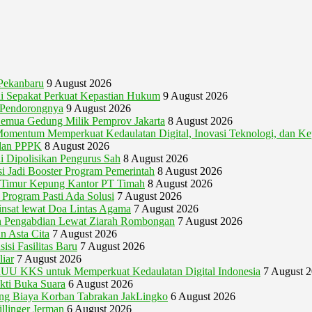
Pekanbaru
9 August 2026
i Sepakat Perkuat Kepastian Hukum
9 August 2026
i Pendorongnya
9 August 2026
emua Gedung Milik Pemprov Jakarta
8 August 2026
um Memperkuat Kedaulatan Digital, Inovasi Teknologi, dan Kep
 dan PPPK
8 August 2026
 Dipolisikan Pengurus Sah
8 August 2026
 Jadi Booster Program Pemerintah
8 August 2026
g Timur Kepung Kantor PT Timah
8 August 2026
Program Pasti Ada Solusi
7 August 2026
nsat lewat Doa Lintas Agama
7 August 2026
 Pengabdian Lewat Ziarah Rombongan
7 August 2026
n Asta Cita
7 August 2026
si Fasilitas Baru
7 August 2026
iar
7 August 2026
U KKS untuk Memperkuat Kedaulatan Digital Indonesia
7 August 
akti Buka Suara
6 August 2026
gung Biaya Korban Tabrakan JakLingko
6 August 2026
illinger Jerman
6 August 2026