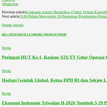
WhatsApp
Previous article
Kejaksaan Agung Memeriksa 4 Saksi Terkait Komodi
Next article
JAM-Pidum Menyetujui 19 Pengajuan Penghentian Penuntu
Henda Juenda
RELATED ARTICLES
MORE FROM AUTHOR
Berita
Peringati HUT Ke-1, Kodam XIX/TT Gelar Operasi G
Berita
Hadapi Gejolak Global, Ketua DPD RI dan Sekjen 
Berita
Ekonomi Indonesia Triwulan II-2026 Tumbuh 5,29 P