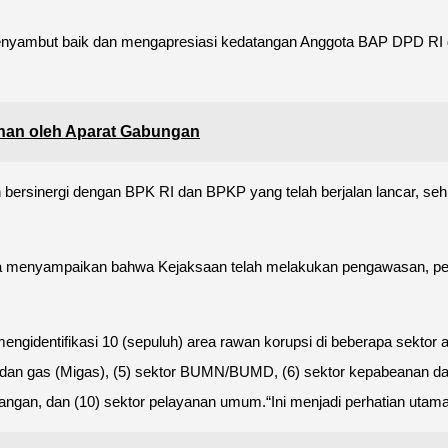
enyambut baik dan mengapresiasi kedatangan Anggota BAP DPD RI 
ahan oleh Aparat Gabungan
h bersinergi dengan BPK RI dan BPKP yang telah berjalan lancar, se
ga menyampaikan bahwa Kejaksaan telah melakukan pengawasan, pe
dentifikasi 10 (sepuluh) area rawan korupsi di beberapa sektor ant
yak dan gas (Migas), (5) sektor BUMN/BUMD, (6) sektor kepabeana
bangan, dan (10) sektor pelayanan umum.“Ini menjadi perhatian utama