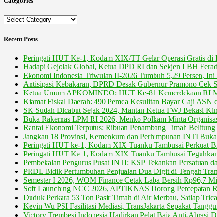
Categories
Categories
Recent Posts
Peringati HUT Ke-1, Kodam XIX/TT Gelar Operasi Gratis di 
Hadapi Gejolak Global, Ketua DPD RI dan Sekjen LBH Ferad
Ekonomi Indonesia Triwulan II-2026 Tumbuh 5,29 Persen, In
Antisipasi Kebakaran, DPRD Desak Gubernur Pramono Cek S
Ketua Umum APKOMINDO: HUT Ke-81 Kemerdekaan RI Moment
Kiamat Fiskal Daerah: 490 Pemda Kesulitan Bayar Gaji ASN
SK Sudah Dicabut Sejak 2024, Mantan Ketua FWJ Bekasi Kini
Buka Rakernas LPM RI 2026, Menko Polkam Minta Organisasi
Rantai Ekonomi Terputus: Ribuan Penambang Timah Belitun
Jangkau 18 Provinsi, Kemenkum dan Perhimpunan INTI Buka 
Peringati HUT ke-1, Kodam XIX Tuanku Tambusai Perkuat Bi
Peringati HUT Ke-1, Kodam XIX Tuanku Tambusai Teguhkan
Pembekalan Pengurus Pusat INTI: KSP Tekankan Persatuan da
PRDL Bidik Pertumbuhan Penjualan Dua Digit di Tengah Transi
Semester I 2026, WOM Finance Cetak Laba Bersih Rp96,7 Mil
Soft Launching NCC 2026, APTIKNAS Dorong Percepatan RU
Duduk Perkara 53 Ton Pasir Timah di Air Merbau, Satlap Tric
Kevin Wu PSI Fasilitasi Mediasi, TransJakarta Sepakat Tang
Victory Trembesi Indonesia Hadirkan Pelat Baja Anti-Abrasi D