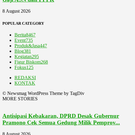
8 August 2026
POPULAR CATEGORY
Berita
8467
Event
735
Produk&Jasa
447
Blog
381
Kegiatan
295
Figur Biskom
268
Fokus
125
REDAKSI
KONTAK
© Newsmag WordPress Theme by TagDiv
MORE STORIES
Antisipasi Kebakaran, DPRD Desak Gubernur
Pramono Cek Semua Gedung Milik Pemprov...
8 August 2026