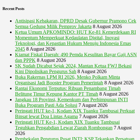
Recent Posts
Antisipasi Kebakaran, DPRD Desak Gubernur Pramono Cek
Semua Gedung Milik Pemprov Jakarta
8 August 2026
Ketua Umum APKOMINDO: HUT Ke-81 Kemerdekaan RI
Momentum Memperkuat Kedaulatan Digital, Inovasi
Teknologi, dan Kepastian Hukum Menuju Indonesia Emas
2045
8 August 2026
Kiamat Fiskal Daerah: 490 Pemda Kesulitan Bayar Gaji ASN
dan PPPK
8 August 2026
SK Sudah Dicabut Sejak 2024, Mantan Ketua FWJ Bekasi
Kini Dipolisikan Pengurus Sah
8 August 2026
Buka Rakernas LPM RI 2026, Menko Polkam Minta
Organisasi Jadi Booster Program Pemerintah
8 August 2026
Rantai Ekonomi Terputus: Ribuan Penambang Timah
Belitung Timur Kepung Kantor PT Timah
8 August 2026
Jangkau 18 Provinsi, Kemenkum dan Perhimpunan INTI
Buka Program Pasti Ada Solusi
7 August 2026
Peringati HUT ke-1, Kodam XIX Tuanku Tambusai Perkuat
Binsat lewat Doa Lintas Agama
7 August 2026
Peringati HUT Ke-1, Kodam XIX Tuanku Tambusai
Teguhkan Pengabdian Lewat Ziarah Rombongan
7 August
2026
Pembekalan Pengurus Pusat INTI: KSP Tekankan Persatuan