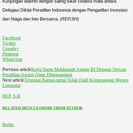
Kunjungan diakhiri dengan saling tukar cindera mata antara
Delegasi Diklat Peradilan Indonesia dengan Pengadilan Investasi
dan Niaga dan foto Bersama. (
REP,SH
)
Facebook
Twitter
Google+
Pinterest
WhatsApp
Previous article
Kerja Sama Mahkamah Agung RI Dengan Dewan
Peradilan Agung Qatar Diperpanjang
Next article
Tergugat Ramai-ramai Tolak Dalil Kemenangan Wenny
Lumentut
REP, S.H
RELATED ARTICLES
MORE FROM AUTHOR
Berita