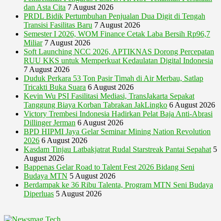
dan Asta Cita
7 August 2026
PRDL Bidik Pertumbuhan Penjualan Dua Digit di Tengah
Transisi Fasilitas Baru
7 August 2026
Semester I 2026, WOM Finance Cetak Laba Bersih Rp96,7
Miliar
7 August 2026
Soft Launching NCC 2026, APTIKNAS Dorong Percepatan
RUU KKS untuk Memperkuat Kedaulatan Digital Indonesia
7 August 2026
Duduk Perkara 53 Ton Pasir Timah di Air Merbau, Satlap
Tricakti Buka Suara
6 August 2026
Kevin Wu PSI Fasilitasi Mediasi, TransJakarta Sepakat
Tanggung Biaya Korban Tabrakan JakLingko
6 August 2026
Victory Trembesi Indonesia Hadirkan Pelat Baja Anti-Abrasi
Dillinger Jerman
6 August 2026
BPD HIPMI Jaya Gelar Seminar Mining Nation Revolution
2026
6 August 2026
Kasdam Tinjau Latbakjatrat Rudal Starstreak Pantai Sepahat
5
August 2026
Bappenas Gelar Road to Talent Fest 2026 Bidang Seni
Budaya MTN
5 August 2026
Berdampak ke 36 Ribu Talenta, Program MTN Seni Budaya
Diperluas
5 August 2026