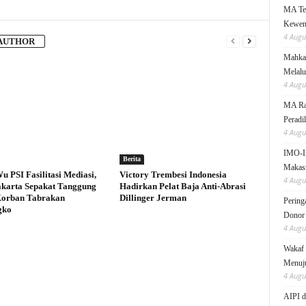
MA Teg
Kewen
4 Augu
AUTHOR
Mahkam
Melalu
4 Augu
MA Rai
Peradi
4 Augu
IMO-I
Berita
Makas
u PSI Fasilitasi Mediasi,
Victory Trembesi Indonesia
4 Augu
karta Sepakat Tanggung
Hadirkan Pelat Baja Anti-Abrasi
Korban Tabrakan
Dillinger Jerman
Pering
gko
Donor
4 Augu
Wakaf 
Menuju
4 Augu
AIPI d