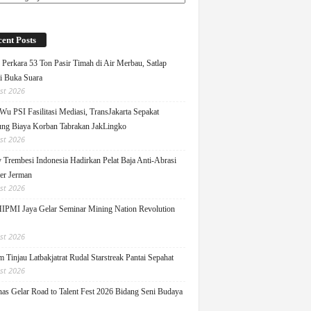
ent Posts
Perkara 53 Ton Pasir Timah di Air Merbau, Satlap
ti Buka Suara
st 2026
Wu PSI Fasilitasi Mediasi, TransJakarta Sepakat
ng Biaya Korban Tabrakan JakLingko
st 2026
y Trembesi Indonesia Hadirkan Pelat Baja Anti-Abrasi
ger Jerman
st 2026
PMI Jaya Gelar Seminar Mining Nation Revolution
st 2026
 Tinjau Latbakjatrat Rudal Starstreak Pantai Sepahat
st 2026
as Gelar Road to Talent Fest 2026 Bidang Seni Budaya