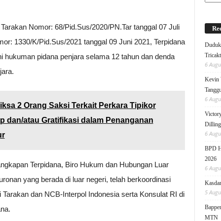
Tarakan Nomor: 68/Pid.Sus/2020/PN.Tar tanggal 07 Juli
Rec
: 1330/K/Pid.Sus/2021 tanggal 09 Juni 2021, Terpidana
Duduk 
Tricak
hi hukuman pidana penjara selama 12 tahun dan denda
6 Augu
jara.
Kevin 
Tanggu
6 Augu
sa 2 Orang Saksi Terkait Perkara Tipikor
Victor
 dan/atau Gratifikasi dalam Penanganan
Dillin
6 Augu
ur
BPD HI
2026
enangkapan Terpidana, Biro Hukum dan Hubungan Luar
6 Augu
ronan yang berada di luar negeri, telah berkoordinasi
Kasdam
5 Augu
 Tarakan dan NCB-Interpol Indonesia serta Konsulat RI di
Bappen
na.
MTN