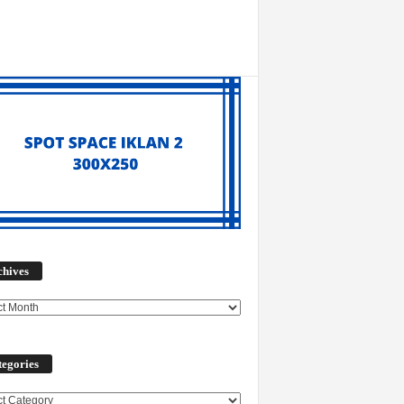
Archives
chives
egories
ories