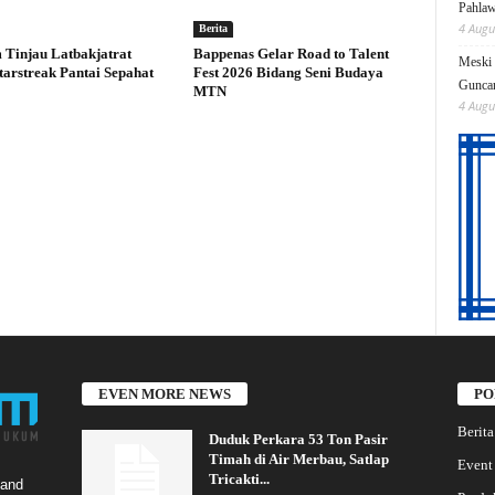
Pahlaw
4 Augu
Berita
Tinjau Latbakjatrat
Bappenas Gelar Road to Talent
Meski 
tarstreak Pantai Sepahat
Fest 2026 Bidang Seni Budaya
Gunc
MTN
4 Augu
EVEN MORE NEWS
PO
Berita
Duduk Perkara 53 Ton Pasir
Timah di Air Merbau, Satlap
Event
Tricakti...
 and