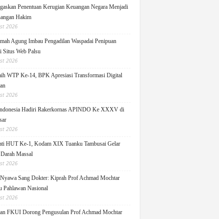
askan Penentuan Kerugian Keuangan Negara Menjadi
angan Hakim
st 2026
ah Agung Imbau Pengadilan Waspadai Penipuan
i Situs Web Palsu
st 2026
h WTP Ke-14, BPK Apresiasi Transformasi Digital
lan
st 2026
ndonesia Hadiri Rakerkornas APINDO Ke XXXV di
sar
st 2026
ati HUT Ke-1, Kodam XIX Tuanku Tambusai Gelar
 Darah Massal
st 2026
Nyawa Sang Dokter: Kiprah Prof Achmad Mochtar
 Pahlawan Nasional
st 2026
an FKUI Dorong Pengusulan Prof Achmad Mochtar