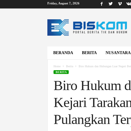
Friday, August 7, 2026
B
i
s
k
o
m
BERANDA
BERITA
NUSANTARA
Home
Berita
Biro Hukum dan Hubungan Luar Negeri Bers
BERITA
Biro Hukum d
Kejari Taraka
Pulangkan Ter