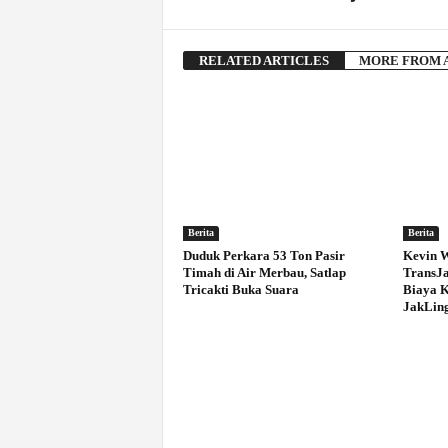
RELATED ARTICLES
MORE FROM 
Berita
Berita
Duduk Perkara 53 Ton Pasir
Kevin W
Timah di Air Merbau, Satlap
TransJa
Tricakti Buka Suara
Biaya 
JakLin