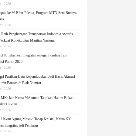
st 2026
pak ke 36 Ribu Talenta, Program MTN Seni Budaya
uas
st 2026
Raih Penghargaan Transportasi Indonesia Awards
Perkuat Konektivitas Maritim Nasional
st 2026
KPK Tekankan Integritas sebagai Fondasi Tim
isi Patriot 2026
st 2026
ri Pastikan Data Kependudukan Jadi Basis Akurasi
uran Bansos di Biak Numfor
st 2026
i MK: Izin Ketua MA untuk Tangkap Hakim Bukan
alan Hukum
st 2026
i Hakim Agung Masuki Tahap Krusial, Ketua KY
n Integritas jadi Penilaian
st 2026