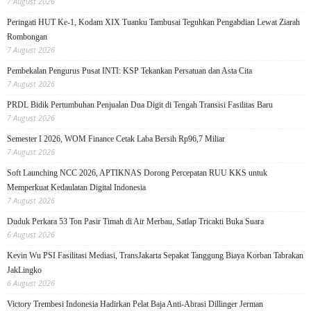
7 August 2026
Peringati HUT Ke-1, Kodam XIX Tuanku Tambusai Teguhkan Pengabdian Lewat Ziarah
Rombongan
7 August 2026
Pembekalan Pengurus Pusat INTI: KSP Tekankan Persatuan dan Asta Cita
7 August 2026
PRDL Bidik Pertumbuhan Penjualan Dua Digit di Tengah Transisi Fasilitas Baru
7 August 2026
Semester I 2026, WOM Finance Cetak Laba Bersih Rp96,7 Miliar
7 August 2026
Soft Launching NCC 2026, APTIKNAS Dorong Percepatan RUU KKS untuk
Memperkuat Kedaulatan Digital Indonesia
7 August 2026
Duduk Perkara 53 Ton Pasir Timah di Air Merbau, Satlap Tricakti Buka Suara
6 August 2026
Kevin Wu PSI Fasilitasi Mediasi, TransJakarta Sepakat Tanggung Biaya Korban Tabrakan
JakLingko
6 August 2026
Victory Trembesi Indonesia Hadirkan Pelat Baja Anti-Abrasi Dillinger Jerman