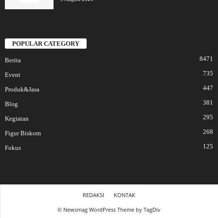
POPULAR CATEGORY
8471
Berita
735
Event
447
Produk&Jasa
381
Blog
295
Kegiatan
268
Figur Biskom
125
Fokus
REDAKSI
KONTAK
© Newsmag WordPress Theme by TagDiv