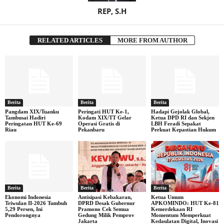
REP, S.H
RELATED ARTICLES
MORE FROM AUTHOR
Berita
Berita
Berita
Pangdam XIX/Tuanku
Peringati HUT Ke-1,
Hadapi Gejolak Global,
Tambusai Hadiri
Kodam XIX/TT Gelar
Ketua DPD RI dan Sekjen
Peringatan HUT Ke-69
Operasi Gratis di
LBH Feradi Sepakat
Riau
Pekanbaru
Perkuat Kepastian Hukum
Berita
Berita
Berita
Ekonomi Indonesia
Antisipasi Kebakaran,
Ketua Umum
Triwulan II-2026 Tumbuh
DPRD Desak Gubernur
APKOMINDO: HUT Ke-81
5,29 Persen, Ini
Pramono Cek Semua
Kemerdekaan RI
Pendorongnya
Gedung Milik Pemprov
Momentum Memperkuat
Jakarta
Kedaulatan Digital, Inovasi