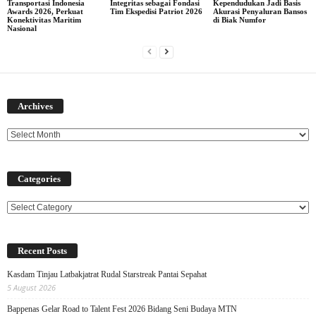
Transportasi Indonesia
Integritas sebagai Fondasi
Kependudukan Jadi Basis
Awards 2026, Perkuat
Tim Ekspedisi Patriot 2026
Akurasi Penyaluran Bansos
Konektivitas Maritim
di Biak Numfor
Nasional
Archives
Archives
Categories
Categories
Recent Posts
Kasdam Tinjau Latbakjatrat Rudal Starstreak Pantai Sepahat
5 August 2026
Bappenas Gelar Road to Talent Fest 2026 Bidang Seni Budaya MTN