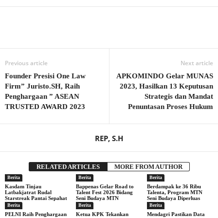
Previous article
Next article
Founder Presisi One Law
APKOMINDO Gelar MUNAS
Firm” Juristo.SH, Raih
2023, Hasilkan 13 Keputusan
Penghargaan ” ASEAN
Strategis dan Mandat
TRUSTED AWARD 2023
Penuntasan Proses Hukum
REP, S.H
RELATED ARTICLES
MORE FROM AUTHOR
Berita
Berita
Berita
Kasdam Tinjau
Bappenas Gelar Road to
Berdampak ke 36 Ribu
Latbakjatrat Rudal
Talent Fest 2026 Bidang
Talenta, Program MTN
Starstreak Pantai Sepahat
Seni Budaya MTN
Seni Budaya Diperluas
Berita
Berita
Berita
PELNI Raih Penghargaan
Ketua KPK Tekankan
Mendagri Pastikan Data