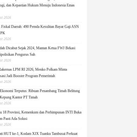
ogi, dan Kepastian Hukum Menuju Indonesia Emas
st 2026
 Fiskal Daerah: 490 Pemda Kesulitan Bayar Gaji ASN
PPK
st 2026
ah Dicabut Sejak 2024, Mantan Ketua FWJ Bekasi
ipolisikan Pengurus Sah
st 2026
Rakernas LPM RI 2026, Menko Polkam Minta
sasi Jadi Booster Program Pemerintah
st 2026
 Ekonomi Terputus: Ribuan Penambang Timah Belitung
Kepung Kantor PT Timah
st 2026
u 18 Provinsi, Kemenkum dan Perhimpunan INTI Buka
m Pasti Ada Solusi
st 2026
ati HUT ke-1, Kodam XIX Tuanku Tambusai Perkuat