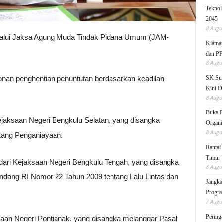
Teknol
2045
8 Augu
lalui Jaksa Agung Muda Tindak Pidana Umum (JAM-
Kiamat
dan P
8 Augu
onan penghentian penuntutan berdasarkan keadilan
SK Sud
Kini D
8 Augu
Buka 
 Kejaksaan Negeri Bengkulu Selatan, yang disangka
Organi
8 Augu
tang Penganiayaan.
Rantai
Timur 
 dari Kejaksaan Negeri Bengkulu Tengah, yang disangka
8 Augu
ndang RI Nomor 22 Tahun 2009 tentang Lalu Lintas dan
Jangka
Progra
7 Augu
Pering
saan Negeri Pontianak, yang disangka melanggar Pasal