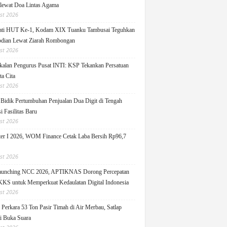
 lewat Doa Lintas Agama
st 2026
ati HUT Ke-1, Kodam XIX Tuanku Tambusai Teguhkan
dian Lewat Ziarah Rombongan
st 2026
alan Pengurus Pusat INTI: KSP Tekankan Persatuan
ta Cita
st 2026
idik Pertumbuhan Penjualan Dua Digit di Tengah
i Fasilitas Baru
st 2026
er I 2026, WOM Finance Cetak Laba Bersih Rp96,7
st 2026
Launching NCC 2026, APTIKNAS Dorong Percepatan
S untuk Memperkuat Kedaulatan Digital Indonesia
st 2026
Perkara 53 Ton Pasir Timah di Air Merbau, Satlap
ti Buka Suara