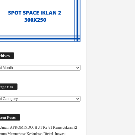
Archives
chives
egories
ories
ent Posts
 Umum APKOMINDO: HUT Ke-81 Kemerdekaan RI
um Memperkuat Kedaulatan Digital, Inovasi