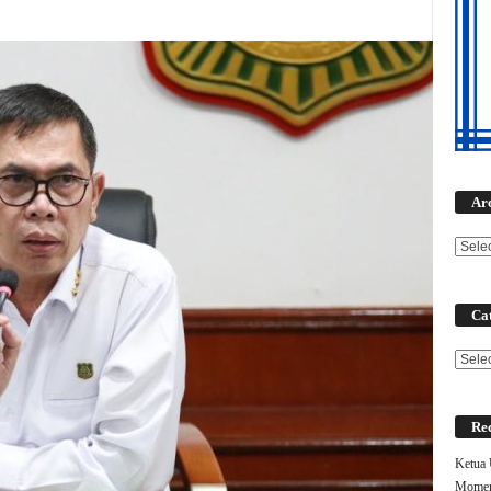
Ar
Cat
Categ
Rec
Ketua
Moment