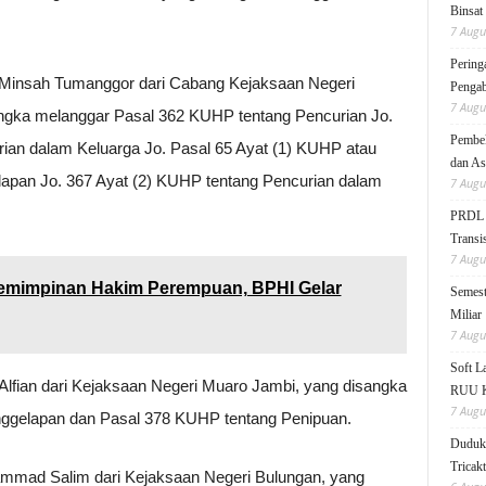
Binsat
7 Augu
Pering
 Minsah Tumanggor dari Cabang Kejaksaan Negeri
Pengab
7 Augu
angka melanggar Pasal 362 KUHP tentang Pencurian Jo.
Pembek
ian dalam Keluarga Jo. Pasal 65 Ayat (1) KUHP atau
dan As
pan Jo. 367 Ayat (2) KUHP tentang Pencurian dalam
7 Augu
PRDL B
Transis
7 Augu
pemimpinan Hakim Perempuan, BPHI Gelar
Semest
Miliar
7 Augu
Soft 
lfian dari Kejaksaan Negeri Muaro Jambi, yang disangka
RUU KK
7 Augu
ggelapan dan Pasal 378 KUHP tentang Penipuan.
Duduk 
Tricak
ammad Salim dari Kejaksaan Negeri Bulungan, yang