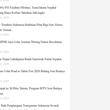
st 2026
Wu PSI Fasilitasi Mediasi, TransJakarta Sepakat
ng Biaya Korban Tabrakan JakLingko
st 2026
y Trembesi Indonesia Hadirkan Pelat Baja Anti-Abrasi
ger Jerman
st 2026
PMI Jaya Gelar Seminar Mining Nation Revolution
st 2026
 Tinjau Latbakjatrat Rudal Starstreak Pantai Sepahat
st 2026
as Gelar Road to Talent Fest 2026 Bidang Seni Budaya
st 2026
pak ke 36 Ribu Talenta, Program MTN Seni Budaya
uas
st 2026
Raih Penghargaan Transportasi Indonesia Awards