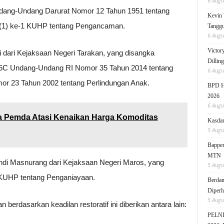
6 Augu
ndang-Undang Darurat Nomor 12 Tahun 1951 tentang
Kevin 
t (1) ke-1 KUHP tentang Pengancaman.
Tanggu
6 Augu
Victor
ni dari Kejaksaan Negeri Tarakan, yang disangka
Dillin
 76C Undang-Undang RI Nomor 35 Tahun 2014 tentang
6 Augu
r 23 Tahun 2002 tentang Perlindungan Anak.
BPD HI
2026
6 Augu
a Pemda Atasi Kenaikan Harga Komoditas
Kasdam
5 Augu
Bappen
MTN
 Andi Masnurang dari Kejaksaan Negeri Maros, yang
5 Augu
 KUHP tentang Penganiayaan.
Berdam
Diperl
5 Augu
berdasarkan keadilan restoratif ini diberikan antara lain:
PELNI 