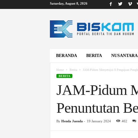
Saturday, August 8, 2026
B
i
s
k
o
m
BERANDA
BERITA
NUSANTARA
Home
Berita
JAM-Pidum Menyetujui 8 Pengajuan Penghent
BERITA
JAM-Pidum Me
Penuntutan Be
By
Henda Juenda
-
19 January 2024
402