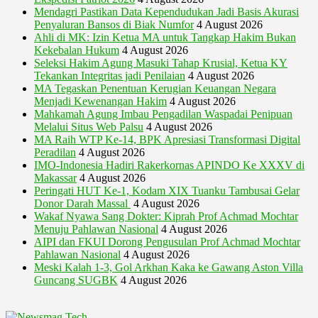
Mendagri Pastikan Data Kependudukan Jadi Basis Akurasi
Penyaluran Bansos di Biak Numfor
4 August 2026
Ahli di MK: Izin Ketua MA untuk Tangkap Hakim Bukan
Kekebalan Hukum
4 August 2026
Seleksi Hakim Agung Masuki Tahap Krusial, Ketua KY
Tekankan Integritas jadi Penilaian
4 August 2026
MA Tegaskan Penentuan Kerugian Keuangan Negara
Menjadi Kewenangan Hakim
4 August 2026
Mahkamah Agung Imbau Pengadilan Waspadai Penipuan
Melalui Situs Web Palsu
4 August 2026
MA Raih WTP Ke-14, BPK Apresiasi Transformasi Digital
Peradilan
4 August 2026
IMO-Indonesia Hadiri Rakerkornas APINDO Ke XXXV di
Makassar
4 August 2026
Peringati HUT Ke-1, Kodam XIX Tuanku Tambusai Gelar
Donor Darah Massal
4 August 2026
Wakaf Nyawa Sang Dokter: Kiprah Prof Achmad Mochtar
Menuju Pahlawan Nasional
4 August 2026
AIPI dan FKUI Dorong Pengusulan Prof Achmad Mochtar
Pahlawan Nasional
4 August 2026
Meski Kalah 1-3, Gol Arkhan Kaka ke Gawang Aston Villa
Guncang SUGBK
4 August 2026