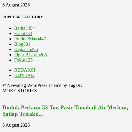
6 August 2026
POPULAR CATEGORY
Berita
8454
Event
733
Produk&Jasa
447
Blog
381
Kegiatan
295
Figur Biskom
268
Fokus
125
REDAKSI
KONTAK
© Newsmag WordPress Theme by TagDiv
MORE STORIES
Duduk Perkara 53 Ton Pasir Timah di Air Merbau,
Satlap Tricakti...
6 August 2026