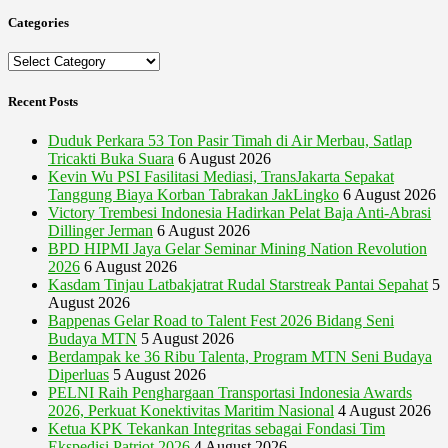
Categories
Categories
Recent Posts
Duduk Perkara 53 Ton Pasir Timah di Air Merbau, Satlap
Tricakti Buka Suara
6 August 2026
Kevin Wu PSI Fasilitasi Mediasi, TransJakarta Sepakat
Tanggung Biaya Korban Tabrakan JakLingko
6 August 2026
Victory Trembesi Indonesia Hadirkan Pelat Baja Anti-Abrasi
Dillinger Jerman
6 August 2026
BPD HIPMI Jaya Gelar Seminar Mining Nation Revolution
2026
6 August 2026
Kasdam Tinjau Latbakjatrat Rudal Starstreak Pantai Sepahat
5
August 2026
Bappenas Gelar Road to Talent Fest 2026 Bidang Seni
Budaya MTN
5 August 2026
Berdampak ke 36 Ribu Talenta, Program MTN Seni Budaya
Diperluas
5 August 2026
PELNI Raih Penghargaan Transportasi Indonesia Awards
2026, Perkuat Konektivitas Maritim Nasional
4 August 2026
Ketua KPK Tekankan Integritas sebagai Fondasi Tim
Ekspedisi Patriot 2026
4 August 2026