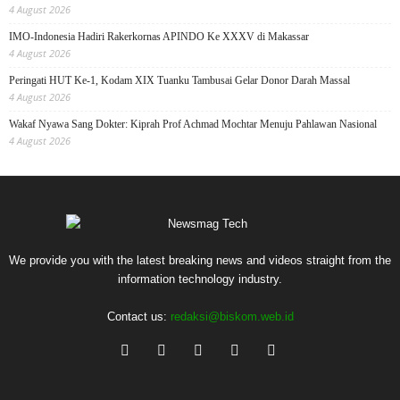
4 August 2026
IMO-Indonesia Hadiri Rakerkornas APINDO Ke XXXV di Makassar
4 August 2026
Peringati HUT Ke-1, Kodam XIX Tuanku Tambusai Gelar Donor Darah Massal
4 August 2026
Wakaf Nyawa Sang Dokter: Kiprah Prof Achmad Mochtar Menuju Pahlawan Nasional
4 August 2026
We provide you with the latest breaking news and videos straight from the
information technology industry.
Contact us:
redaksi@biskom.web.id