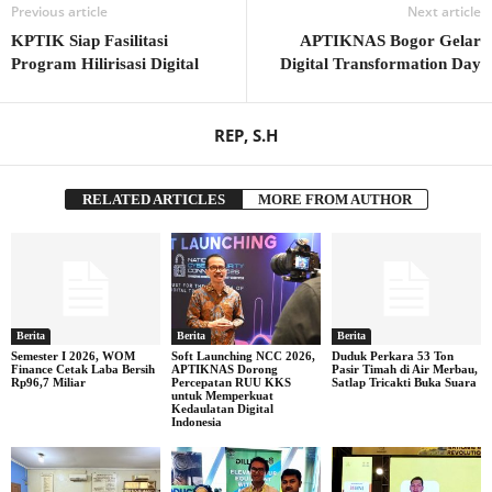
Previous article
Next article
KPTIK Siap Fasilitasi
APTIKNAS Bogor Gelar
Program Hilirisasi Digital
Digital Transformation Day
REP, S.H
RELATED ARTICLES
MORE FROM AUTHOR
Berita
Berita
Berita
Semester I 2026, WOM
Soft Launching NCC 2026,
Duduk Perkara 53 Ton
Finance Cetak Laba Bersih
APTIKNAS Dorong
Pasir Timah di Air Merbau,
Rp96,7 Miliar
Percepatan RUU KKS
Satlap Tricakti Buka Suara
untuk Memperkuat
Kedaulatan Digital
Indonesia