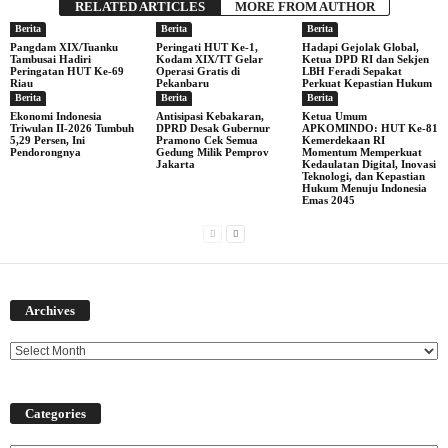
RELATED ARTICLES
MORE FROM AUTHOR
Berita
Berita
Berita
Pangdam XIX/Tuanku
Peringati HUT Ke-1,
Hadapi Gejolak Global,
Tambusai Hadiri
Kodam XIX/TT Gelar
Ketua DPD RI dan Sekjen
Peringatan HUT Ke-69
Operasi Gratis di
LBH Feradi Sepakat
Riau
Pekanbaru
Perkuat Kepastian Hukum
Berita
Berita
Berita
Ekonomi Indonesia
Antisipasi Kebakaran,
Ketua Umum
Triwulan II-2026 Tumbuh
DPRD Desak Gubernur
APKOMINDO: HUT Ke-81
5,29 Persen, Ini
Pramono Cek Semua
Kemerdekaan RI
Pendorongnya
Gedung Milik Pemprov
Momentum Memperkuat
Jakarta
Kedaulatan Digital, Inovasi
Teknologi, dan Kepastian
Hukum Menuju Indonesia
Emas 2045
Archives
Archives
Categories