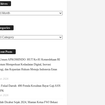
chives
egories
ories
ent Posts
 Umum APKOMINDO: HUT Ke-81 Kemerdekaan RI
um Memperkuat Kedaulatan Digital, Inovasi
ogi, dan Kepastian Hukum Menuju Indonesia Emas
st 2026
 Fiskal Daerah: 490 Pemda Kesulitan Bayar Gaji ASN
PPK
st 2026
ah Dicabut Sejak 2024, Mantan Ketua FWJ Bekasi