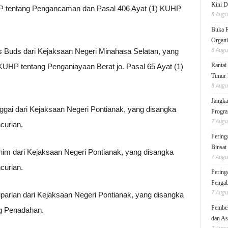
Kini D
HP tentang Pengancaman dan Pasal 406 Ayat (1) KUHP
8 Augu
Buka 
Organi
8 Augu
s Buds dari Kejaksaan Negeri Minahasa Selatan, yang
Rantai
KUHP tentang Penganiayaan Berat jo. Pasal 65 Ayat (1)
Timur 
8 Augu
Jangka
Anggai dari Kejaksaan Negeri Pontianak, yang disangka
Progra
7 Augu
curian.
Pering
Binsat
ahim dari Kejaksaan Negeri Pontianak, yang disangka
7 Augu
curian.
Pering
Pengab
7 Augu
parlan dari Kejaksaan Negeri Pontianak, yang disangka
Pembek
g Penadahan.
dan As
7 Augu