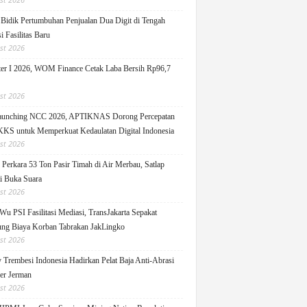
idik Pertumbuhan Penjualan Dua Digit di Tengah
i Fasilitas Baru
st 2026
er I 2026, WOM Finance Cetak Laba Bersih Rp96,7
st 2026
Launching NCC 2026, APTIKNAS Dorong Percepatan
S untuk Memperkuat Kedaulatan Digital Indonesia
st 2026
Perkara 53 Ton Pasir Timah di Air Merbau, Satlap
ti Buka Suara
st 2026
Wu PSI Fasilitasi Mediasi, TransJakarta Sepakat
ng Biaya Korban Tabrakan JakLingko
st 2026
y Trembesi Indonesia Hadirkan Pelat Baja Anti-Abrasi
ger Jerman
st 2026