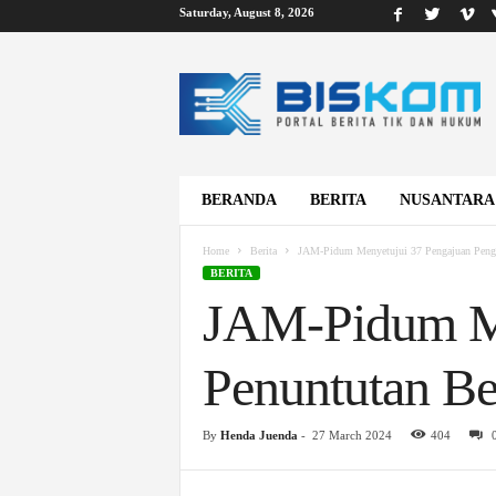
Saturday, August 8, 2026
B
i
s
k
o
m
BERANDA
BERITA
NUSANTARA
Home
Berita
JAM-Pidum Menyetujui 37 Pengajuan Penghen
BERITA
JAM-Pidum Me
Penuntutan Be
By
Henda Juenda
-
27 March 2024
404