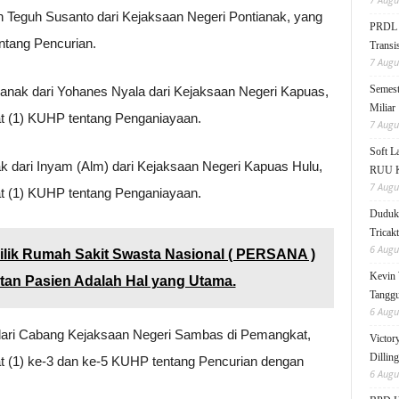
in Teguh Susanto dari Kejaksaan Negeri Pontianak, yang
PRDL B
tang Pencurian.
Transis
7 Augu
Semest
anak dari Yohanes Nyala dari Kejaksaan Negeri Kapuas,
Miliar
t (1) KUHP tentang Penganiayaan.
7 Augu
Soft 
 dari Inyam (Alm) dari Kejaksaan Negeri Kapuas Hulu,
RUU KK
7 Augu
t (1) KUHP tentang Penganiayaan.
Duduk 
Tricak
6 Augu
lik Rumah Sakit Swasta Nasional ( PERSANA )
Kevin 
an Pasien Adalah Hal yang Utama.
Tanggu
6 Augu
 dari Cabang Kejaksaan Negeri Sambas di Pemangkat,
Victor
Dillin
t (1) ke-3 dan ke-5 KUHP tentang Pencurian dengan
6 Augu