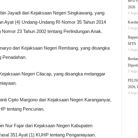
BPD HI
2026
y bin Jayadi dari Kejaksaan Negeri Singkawang, yang
6 Augu
dan Ayat (4) Undang-Undang RI Nomor 35 Tahun 2014
Kasdam
5 Augu
 Nomor 23 Tahun 2002 tentang Perlindungan Anak.
Bappen
MTN
naryo dari Kejaksaan Negeri Rembang, yang disangka
5 Augu
g Penadahan.
Berdam
Diperl
5 Augu
 Kejaksaan Negeri Cilacap, yang disangka melanggar
PELNI 
niayaan.
2026, 
4 Augu
 binti Cipto Margono dari Kejaksaan Negeri Karanganyar,
P tentang Pencurian.
bin Nur Fajar dari Kejaksaan Negeri Kabupaten
asal 351 Ayat (1) KUHP tentang Penganiayaan.