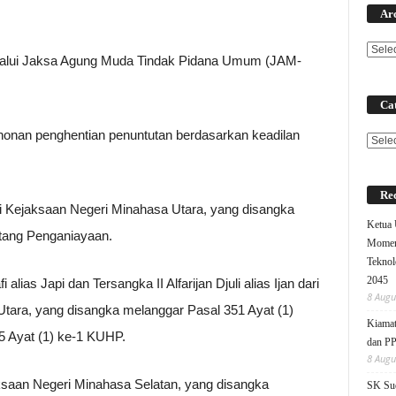
Ar
lalui Jaksa Agung Muda Tindak Pidana Umum (JAM-
Cat
honan penghentian penuntutan berdasarkan keadilan
Categ
Rec
Kejaksaan Negeri Minahasa Utara, yang disangka
Ketua
tang Penganiayaan.
Moment
Teknol
2045
alias Japi dan Tersangka II Alfarijan Djuli alias Ijan dari
8 Augu
ara, yang disangka melanggar Pasal 351 Ayat (1)
Kiamat
5 Ayat (1) ke-1 KUHP.
dan P
8 Augu
saan Negeri Minahasa Selatan, yang disangka
SK Sud