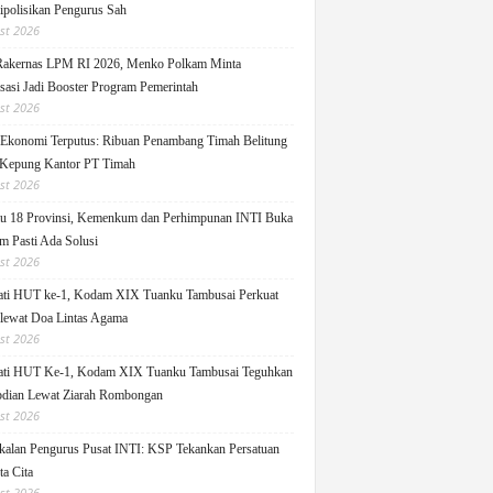
ipolisikan Pengurus Sah
st 2026
Rakernas LPM RI 2026, Menko Polkam Minta
sasi Jadi Booster Program Pemerintah
st 2026
 Ekonomi Terputus: Ribuan Penambang Timah Belitung
Kepung Kantor PT Timah
st 2026
u 18 Provinsi, Kemenkum dan Perhimpunan INTI Buka
m Pasti Ada Solusi
st 2026
ati HUT ke-1, Kodam XIX Tuanku Tambusai Perkuat
 lewat Doa Lintas Agama
st 2026
ati HUT Ke-1, Kodam XIX Tuanku Tambusai Teguhkan
dian Lewat Ziarah Rombongan
st 2026
alan Pengurus Pusat INTI: KSP Tekankan Persatuan
ta Cita
st 2026