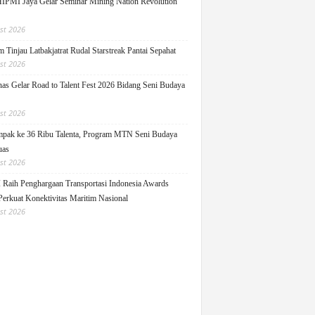
PMI Jaya Gelar Seminar Mining Nation Revolution
st 2026
 Tinjau Latbakjatrat Rudal Starstreak Pantai Sepahat
st 2026
as Gelar Road to Talent Fest 2026 Bidang Seni Budaya
st 2026
pak ke 36 Ribu Talenta, Program MTN Seni Budaya
uas
st 2026
Raih Penghargaan Transportasi Indonesia Awards
Perkuat Konektivitas Maritim Nasional
st 2026