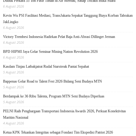
Duduk Perkara 53 Ton Pasir Timah di Air Merbau, Satlap Tricakti Buka Suara
6 August 2026
Kevin Wu PSI Fasilitasi Mediasi, TransJakarta Sepakat Tanggung Biaya Korban Tabrakan
JakLingko
6 August 2026
Victory Trembesi Indonesia Hadirkan Pelat Baja Anti-Abrasi Dillinger Jerman
6 August 2026
BPD HIPMI Jaya Gelar Seminar Mining Nation Revolution 2026
6 August 2026
Kasdam Tinjau Latbakjatrat Rudal Starstreak Pantai Sepahat
5 August 2026
Bappenas Gelar Road to Talent Fest 2026 Bidang Seni Budaya MTN
5 August 2026
Berdampak ke 36 Ribu Talenta, Program MTN Seni Budaya Diperluas
5 August 2026
PELNI Raih Penghargaan Transportasi Indonesia Awards 2026, Perkuat Konektivitas
Maritim Nasional
4 August 2026
Ketua KPK Tekankan Integritas sebagai Fondasi Tim Ekspedisi Patriot 2026