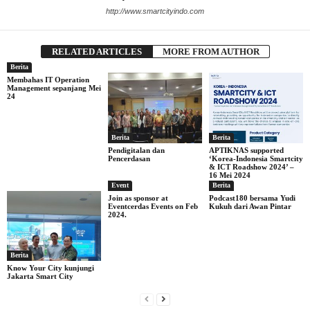
http://www.smartcityindo.com
RELATED ARTICLES
MORE FROM AUTHOR
Berita
Membahas IT Operation
Management sepanjang Mei
24
Berita
Berita
Pendigitalan dan
APTIKNAS supported
Pencerdasan
‘Korea-Indonesia Smartcity
& ICT Roadshow 2024’ –
16 Mei 2024
Event
Berita
Join as sponsor at
Podcast180 bersama Yudi
Eventcerdas Events on Feb
Kukuh dari Awan Pintar
2024.
Berita
Know Your City kunjungi
Jakarta Smart City