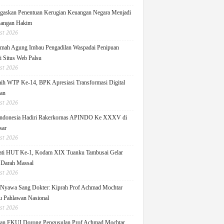
askan Penentuan Kerugian Keuangan Negara Menjadi
angan Hakim
st 2026
ah Agung Imbau Pengadilan Waspadai Penipuan
i Situs Web Palsu
st 2026
h WTP Ke-14, BPK Apresiasi Transformasi Digital
lan
st 2026
ndonesia Hadiri Rakerkornas APINDO Ke XXXV di
sar
st 2026
ati HUT Ke-1, Kodam XIX Tuanku Tambusai Gelar
 Darah Massal
st 2026
Nyawa Sang Dokter: Kiprah Prof Achmad Mochtar
 Pahlawan Nasional
st 2026
an FKUI Dorong Pengusulan Prof Achmad Mochtar