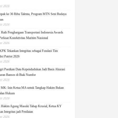
st 2026
pak ke 36 Ribu Talenta, Program MTN Seni Budaya
uas
st 2026
Raih Penghargaan Transportasi Indonesia Awards
Perkuat Konektivitas Maritim Nasional
st 2026
KPK Tekankan Integritas sebagai Fondasi Tim
isi Patriot 2026
st 2026
ri Pastikan Data Kependudukan Jadi Basis Akurasi
uran Bansos di Biak Numfor
st 2026
i MK: Izin Ketua MA untuk Tangkap Hakim Bukan
alan Hukum
st 2026
i Hakim Agung Masuki Tahap Krusial, Ketua KY
n Integritas jadi Penilaian
st 2026