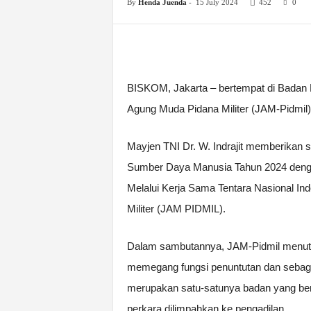
By
Henda Juenda
-
15 July 2024
452
0
BISKOM, Jakarta – bertempat di Badan P
Agung Muda Pidana Militer (JAM-Pidmil).
Mayjen TNI Dr. W. Indrajit memberika
Sumber Daya Manusia Tahun 2024 denga
Melalui Kerja Sama Tentara Nasional I
Militer (JAM PIDMIL).
Dalam sambutannya, JAM-Pidmil menutu
memegang fungsi penuntutan dan sebaga
merupakan satu-satunya badan yang ber
perkara dilimpahkan ke pengadilan.