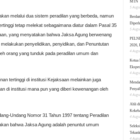
MTN
5 Augu
akan melalui dua sistem peradilan yang berbeda, namun
Berdam
Diperl
tinggi tetap melekat sebagaimana diatur dalam Pasal 35
5 Augu
saan, yang menyatakan bahwa Jaksa Agung berwenang
PELNI 
melakukan penyelidikan, penyidikan, dan Penuntutan
2026, 
4 Augu
leh orang yang tunduk pada peradilan umum dan
Ketua 
Eksped
4 Augu
n tertinggi di institusi Kejaksaan melainkan juga
Mendag
tan di institusi mana pun yang diberi kewenangan oleh
Penyal
4 Augu
Ahli d
Kekeb
Undang-Undang Nomor 31 Tahun 1997 tentang Peradilan
4 Augu
atakan bahwa Jaksa Agung adalah penuntut umum
Seleks
Tekanka
4 Augu