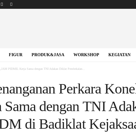
FIGUR
PRODUK&JASA
WORKSHOP
KEGIATAN
as,JAM PIDMIL Kerja Sama dengan TNI Adakan Diklat Pembekalan...
enanganan Perkara Kone
 Sama dengan TNI Adak
DM di Badiklat Kejaksa