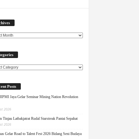
Archives
chives
egories
ories
ent Posts
PMI Jaya Gelar Seminar Mining Nation Revolution
st 2026
 Tinjau Latbakjatrat Rudal Starstreak Pantai Sepahat
st 2026
as Gelar Road to Talent Fest 2026 Bidang Seni Budaya