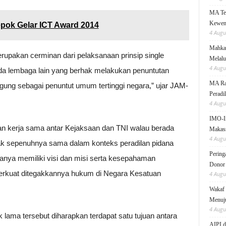
MA Teg
Kewen
epok Gelar ICT Award 2014
4 Augu
Mahkam
rupakan cerminan dari pelaksanaan prinsip single
Melalu
4 Augu
 ada lembaga lain yang berhak melakukan penuntutan
MA Rai
gung sebagai penuntut umum tertinggi negara,” ujar JAM-
Peradi
4 Augu
IMO-I
n kerja sama antar Kejaksaan dan TNI walau berada
Makas
4 Augu
dak sepenuhnya sama dalam konteks peradilan pidana
Pering
duanya memiliki visi dan misi serta kesepahaman
Donor
erkuat ditegakkannya hukum di Negara Kesatuan
4 Augu
Wakaf 
Menuju
4 Augu
k lama tersebut diharapkan terdapat satu tujuan antara
AIPI d