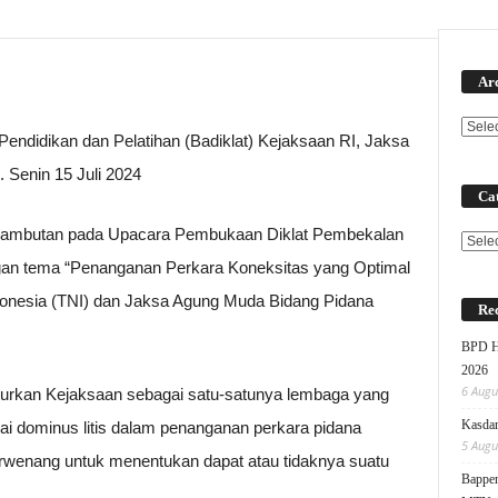
Ar
endidikan dan Pelatihan (Badiklat) Kejaksaan RI, Jaksa
 Senin 15 Juli 2024
Cat
n sambutan pada Upacara Pembukaan Diklat Pembekalan
Categ
n tema “Penanganan Perkara Koneksitas yang Optimal
ndonesia (TNI) dan Jaksa Agung Muda Bidang Pidana
Rec
BPD HI
2026
6 Augu
rkan Kejaksaan sebagai satu-satunya lembaga yang
Kasdam
i dominus litis dalam penanganan perkara pidana
5 Augu
wenang untuk menentukan dapat atau tidaknya suatu
Bappen