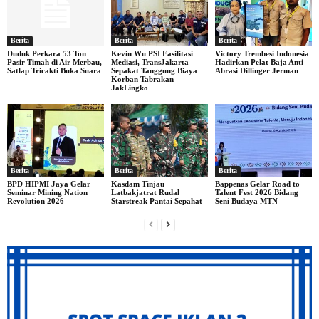
Berita
Berita
Berita
Duduk Perkara 53 Ton
Kevin Wu PSI Fasilitasi
Victory Trembesi Indonesia
Pasir Timah di Air Merbau,
Mediasi, TransJakarta
Hadirkan Pelat Baja Anti-
Satlap Tricakti Buka Suara
Sepakat Tanggung Biaya
Abrasi Dillinger Jerman
Korban Tabrakan
JakLingko
Berita
Berita
Berita
BPD HIPMI Jaya Gelar
Kasdam Tinjau
Bappenas Gelar Road to
Seminar Mining Nation
Latbakjatrat Rudal
Talent Fest 2026 Bidang
Revolution 2026
Starstreak Pantai Sepahat
Seni Budaya MTN