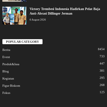
Victory Trembesi Indonesia Hadirkan Pelat Baja
Anti-Abrasi Dillinger Jerman
6 August 2026
POPULAR CATEGORY
8454
Berita
733
Event
447
Produk&Jasa
381
Blog
295
Kegiatan
268
Figur Biskom
125
Fokus