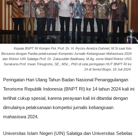
Kepala BNPT RI Komjen Pol. Prof. Dr. H. Rycko Amelza Dahniel, M.Si saat foto
Bersama dengan Panitia pelaksanaan Kompetisi Jurnalis Kebangsaan Mahasiswa 2024
dan Rektor UIN Salatiga Prof. Dr. Zakiyuddin Baidhawy, M.Ag. serta Wakil Rektor UNS
Surakarta Prof. Irwan Trinugroho, SE., MSc., PhD di sela peringatan HUT BNPT RI ke
14 di Sentul Bogor, 16 Juli 2024.
Peringatan Hari Ulang Tahun Badan Nasional Penanggulangan
Terorisme Republik Indonesia (BNPT RI) ke 14 tahun 2024 kali ini
terlihat cukup spesial, karena perayaan kali ini ditandai dengan
dimulainya pelaksanaan kompetisi jurnalis kebangsaan
mahasiswa 2024.
Universitas Islam Negeri (UIN) Salatiga dan Universitas Sebelas