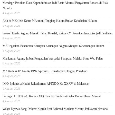
Mendagri Pastikan Data Kependudukan Jadi Basis Akurasi Penyaluran Bansos di Biak
Numfor
4 August 2026
Ahli di MK: Izin Ketua MA untuk Tangkap Hakim Bukan Kekebalan Hukum
4 August 2026
Seleksi Hakim Agung Masuki Tahap Krusial, Ketua KY Tekankan Integritas jadi Penilaian
4 August 2026
MA Tegaskan Penentuan Kerugian Keuangan Negara Menjadi Kewenangan Hakim
4 August 2026
Mahkamah Agung Imbau Pengadilan Waspadai Penipuan Melalui Situs Web Palsu
4 August 2026
MA Raih WTP Ke-14, BPK Apresiasi Transformasi Digital Peradilan
4 August 2026
IMO-Indonesia Hadiri Rakerkornas APINDO Ke XXXV di Makassar
4 August 2026
Peringati HUT Ke-1, Kodam XIX Tuanku Tambusai Gelar Donor Darah Massal
4 August 2026
Wakaf Nyawa Sang Dokter: Kiprah Prof Achmad Mochtar Menuju Pahlawan Nasional
4 August 2026