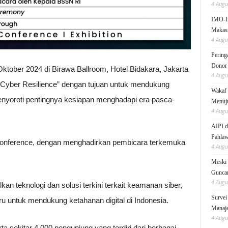
4 Augu
IMO-I
Makas
4 Augu
Pering
Donor
tober 2024 di Birawa Ballroom, Hotel Bidakara, Jakarta
4 Augu
Cyber Resilience” dengan tujuan untuk mendukung
Wakaf 
enyoroti pentingnya kesiapan menghadapi era pasca-
Menuju
4 Augu
AIPI d
Pahlaw
onference, dengan menghadirkan pembicara terkemuka
4 Augu
Meski 
Gunc
4 Augu
 teknologi dan solusi terkini terkait keamanan siber,
Survei
ru untuk mendukung ketahanan digital di Indonesia.
Manaje
4 Augu
sekitar 4.000 pengunjung yang terdiri dari berbagai