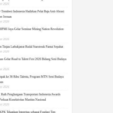
st 2026
y Trembesi Indonesia Hadirkan Pelat Baja Anti-Abrasi
ger Jerman
st 2026
PMI Jaya Gelar Seminar Mining Nation Revolution
st 2026
 Tinjau Latbakjatrat Rudal Starstreak Pantai Sepahat
st 2026
as Gelar Road to Talent Fest 2026 Bidang Seni Budaya
st 2026
pak ke 36 Ribu Talenta, Program MTN Seni Budaya
uas
st 2026
Raih Penghargaan Transportasi Indonesia Awards
Perkuat Konektivitas Maritim Nasional
st 2026
KPK Tekankan Integritas sebagai Fondasi Tim