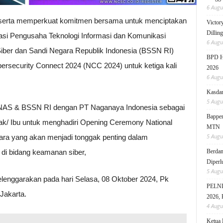
6 Augu
 serta memperkuat komitmen bersama untuk menciptakan
Victor
Dillin
iasi Pengusaha Teknologi Informasi dan Komunikasi
6 Augu
ber dan Sandi Negara Republik Indonesia (BSSN RI)
BPD HI
rsecurity Connect 2024 (NCC 2024) untuk ketiga kali
2026
6 Augu
Kasdam
5 Augu
KNAS & BSSN RI dengan PT Naganaya Indonesia sebagai
Bappen
k/ Ibu untuk menghadiri Opening Ceremony National
MTN
5 Augu
ara yang akan menjadi tonggak penting dalam
di bidang keamanan siber,
Berdam
Diperl
5 Augu
enggarakan pada hari Selasa, 08 Oktober 2024, Pk
PELNI 
Jakarta.
2026, 
4 Augu
Ketua 