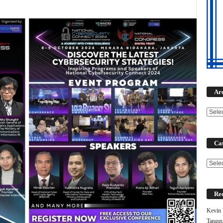
Ar
Cat
Categ
Rec
Kevin 
Tanggu