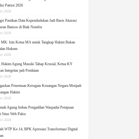
isi Patriot 2026
st 2026
ri Pastikan Data Kependudukan Jadi Basis Akurasi
uran Bansos di Biak Numfor
st 2026
i MK: Izin Ketua MA untuk Tangkap Hakim Bukan
alan Hukum
st 2026
i Hakim Agung Masuki Tahap Krusial, Ketua KY
n Integritas jadi Penilaian
st 2026
askan Penentuan Kerugian Keuangan Negara Menjadi
angan Hakim
st 2026
ah Agung Imbau Pengadilan Waspadai Penipuan
i Situs Web Palsu
st 2026
h WTP Ke-14, BPK Apresiasi Transformasi Digital
lan