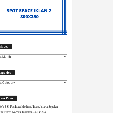
Archives
chives
egories
ories
ent Posts
Wu PSI Fasilitasi Mediasi, TransJakarta Sepakat
ng Biaya Korban Tabrakan JakLingko