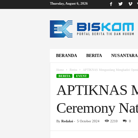
Thursday, August 6, 2026
B
i
s
k
o
m
BERANDA
BERITA
NUSANTARA
Home
Berita
APTIKNAS Mengundang Menghadiri Opening
BERITA
EVENT
APTIKNAS Me
Ceremony Nati
By
Redaksi
-
5 October 2024
2210
0