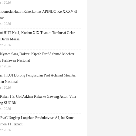
st 2026
ndonesia Hadiri Rakerkornas APINDO Ke XXXV di
sar
st 2026
ati HUT Ke-1, Kodam XIX Tuanku Tambusai Gelar
 Darah Massal
st 2026
Nyawa Sang Dokter: Kiprah Prof Achmad Mochtar
 Pahlawan Nasional
st 2026
an FKUI Dorong Pengusulan Prof Achmad Mochtar
an Nasional
st 2026
Kalah 1-3, Gol Arkhan Kaka ke Gawang Aston Villa
ang SUGBK
st 2026
 PwC Ungkap Lonjakan Produktivitas AI, Ini Kunci
men TI Terpadu
st 2026