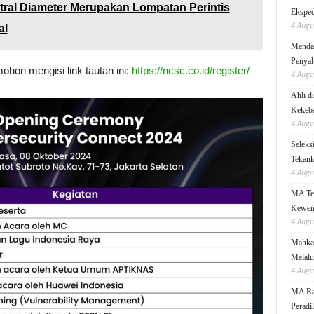
ral Diameter Merupakan Lompatan Perintis
Eksped
4 Augu
al
Mendag
Penyal
ohon mengisi link tautan ini:
https://ncsc.co.id/register/
4 Augu
Ahli d
Kekeb
4 Augu
Seleks
Tekanka
4 Augu
MA Teg
Kewen
4 Augu
Mahkam
Melalu
4 Augu
MA Rai
Peradi