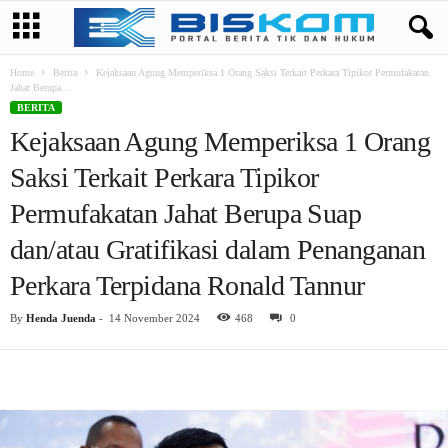
Home
Berita
Kejaksaan Agung Memperiksa 1 Orang Saksi Terkait Perkara Tipikor Permufakatan
Jahat Berupa...
BERITA
Kejaksaan Agung Memperiksa 1 Orang
Saksi Terkait Perkara Tipikor
Permufakatan Jahat Berupa Suap
dan/atau Gratifikasi dalam Penanganan
Perkara Terpidana Ronald Tannur
By
Henda Juenda
-
14 November 2024
468
0