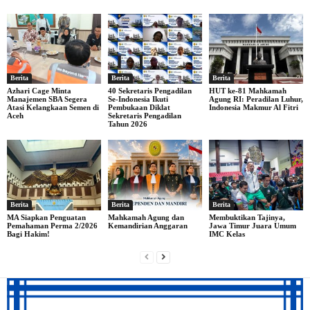
Berita
Berita
Berita
Azhari Cage Minta
40 Sekretaris Pengadilan
HUT ke-81 Mahkamah
Manajemen SBA Segera
Se-Indonesia Ikuti
Agung RI: Peradilan Luhur,
Atasi Kelangkaan Semen di
Pembukaan Diklat
Indonesia Makmur Al Fitri
Aceh
Sekretaris Pengadilan
Tahun 2026
Berita
Berita
Berita
MA Siapkan Penguatan
Mahkamah Agung dan
Membuktikan Tajinya,
Pemahaman Perma 2/2026
Kemandirian Anggaran
Jawa Timur Juara Umum
Bagi Hakim!
IMC Kelas