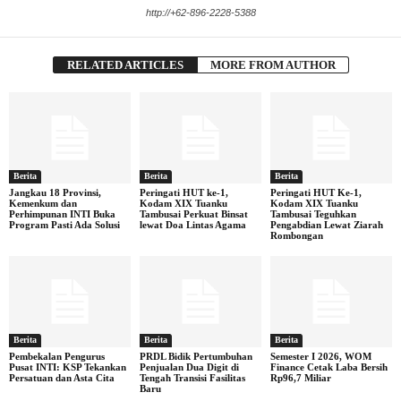
http://+62-896-2228-5388
RELATED ARTICLES
MORE FROM AUTHOR
Berita
Berita
Berita
Jangkau 18 Provinsi,
Peringati HUT ke-1,
Peringati HUT Ke-1,
Kemenkum dan
Kodam XIX Tuanku
Kodam XIX Tuanku
Perhimpunan INTI Buka
Tambusai Perkuat Binsat
Tambusai Teguhkan
Program Pasti Ada Solusi
lewat Doa Lintas Agama
Pengabdian Lewat Ziarah
Rombongan
Berita
Berita
Berita
Pembekalan Pengurus
PRDL Bidik Pertumbuhan
Semester I 2026, WOM
Pusat INTI: KSP Tekankan
Penjualan Dua Digit di
Finance Cetak Laba Bersih
Persatuan dan Asta Cita
Tengah Transisi Fasilitas
Rp96,7 Miliar
Baru