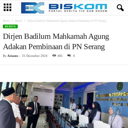
Home
Berita
Dirjen Badilum Mahkamah Agung Adakan Pembinaan di PN Serang
BERITA
Dirjen Badilum Mahkamah Agung
Adakan Pembinaan di PN Serang
By
Arianto
-
31 December 2024
485
0