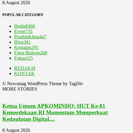
8 August 2026
POPULAR CATEGORY
Berita
8466
Event
735
Produk&Jasa
447
Blog
381
Kegiatan
295
Figur Biskom
268
Fokus
125
REDAKSI
KONTAK
© Newsmag WordPress Theme by TagDiv
MORE STORIES
Ketua Umum APKOMINDO: HUT Ke-81
Kemerdekaan RI Momentum Memperkuat
Kedaulatan Digital,...
8 August 2026