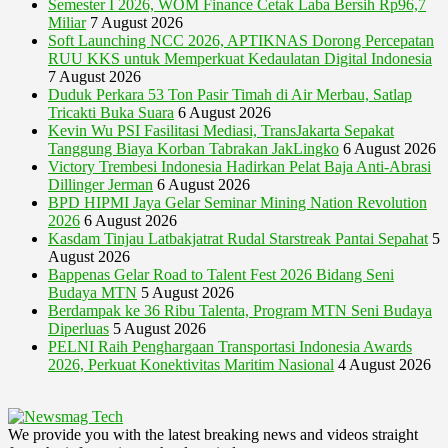
Semester I 2026, WOM Finance Cetak Laba Bersih Rp96,7
Miliar
7 August 2026
Soft Launching NCC 2026, APTIKNAS Dorong Percepatan
RUU KKS untuk Memperkuat Kedaulatan Digital Indonesia
7 August 2026
Duduk Perkara 53 Ton Pasir Timah di Air Merbau, Satlap
Tricakti Buka Suara
6 August 2026
Kevin Wu PSI Fasilitasi Mediasi, TransJakarta Sepakat
Tanggung Biaya Korban Tabrakan JakLingko
6 August 2026
Victory Trembesi Indonesia Hadirkan Pelat Baja Anti-Abrasi
Dillinger Jerman
6 August 2026
BPD HIPMI Jaya Gelar Seminar Mining Nation Revolution
2026
6 August 2026
Kasdam Tinjau Latbakjatrat Rudal Starstreak Pantai Sepahat
5
August 2026
Bappenas Gelar Road to Talent Fest 2026 Bidang Seni
Budaya MTN
5 August 2026
Berdampak ke 36 Ribu Talenta, Program MTN Seni Budaya
Diperluas
5 August 2026
PELNI Raih Penghargaan Transportasi Indonesia Awards
2026, Perkuat Konektivitas Maritim Nasional
4 August 2026
We provide you with the latest breaking news and videos straight