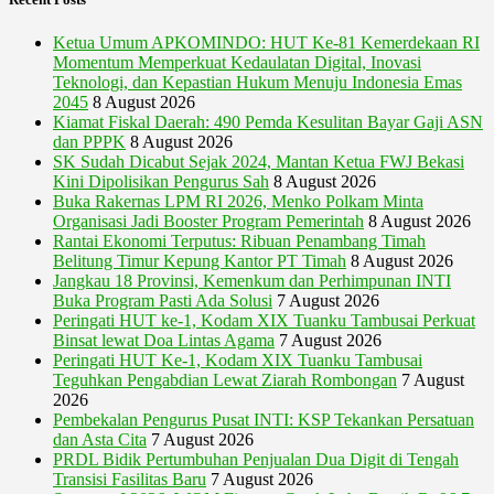
Ketua Umum APKOMINDO: HUT Ke-81 Kemerdekaan RI
Momentum Memperkuat Kedaulatan Digital, Inovasi
Teknologi, dan Kepastian Hukum Menuju Indonesia Emas
2045
8 August 2026
Kiamat Fiskal Daerah: 490 Pemda Kesulitan Bayar Gaji ASN
dan PPPK
8 August 2026
SK Sudah Dicabut Sejak 2024, Mantan Ketua FWJ Bekasi
Kini Dipolisikan Pengurus Sah
8 August 2026
Buka Rakernas LPM RI 2026, Menko Polkam Minta
Organisasi Jadi Booster Program Pemerintah
8 August 2026
Rantai Ekonomi Terputus: Ribuan Penambang Timah
Belitung Timur Kepung Kantor PT Timah
8 August 2026
Jangkau 18 Provinsi, Kemenkum dan Perhimpunan INTI
Buka Program Pasti Ada Solusi
7 August 2026
Peringati HUT ke-1, Kodam XIX Tuanku Tambusai Perkuat
Binsat lewat Doa Lintas Agama
7 August 2026
Peringati HUT Ke-1, Kodam XIX Tuanku Tambusai
Teguhkan Pengabdian Lewat Ziarah Rombongan
7 August
2026
Pembekalan Pengurus Pusat INTI: KSP Tekankan Persatuan
dan Asta Cita
7 August 2026
PRDL Bidik Pertumbuhan Penjualan Dua Digit di Tengah
Transisi Fasilitas Baru
7 August 2026