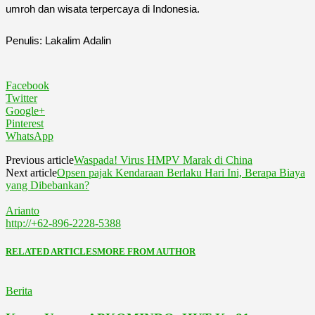
umroh dan wisata terpercaya di Indonesia.
Penulis: Lakalim Adalin
Facebook
Twitter
Google+
Pinterest
WhatsApp
Previous article
Waspada! Virus HMPV Marak di China
Next article
Opsen pajak Kendaraan Berlaku Hari Ini, Berapa Biaya
yang Dibebankan?
Arianto
http://+62-896-2228-5388
RELATED ARTICLES
MORE FROM AUTHOR
Berita