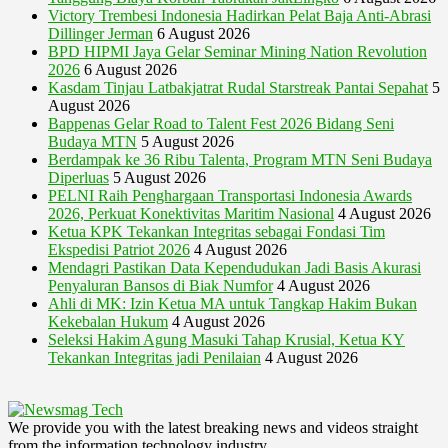
Victory Trembesi Indonesia Hadirkan Pelat Baja Anti-Abrasi
Dillinger Jerman
6 August 2026
BPD HIPMI Jaya Gelar Seminar Mining Nation Revolution
2026
6 August 2026
Kasdam Tinjau Latbakjatrat Rudal Starstreak Pantai Sepahat
5
August 2026
Bappenas Gelar Road to Talent Fest 2026 Bidang Seni
Budaya MTN
5 August 2026
Berdampak ke 36 Ribu Talenta, Program MTN Seni Budaya
Diperluas
5 August 2026
PELNI Raih Penghargaan Transportasi Indonesia Awards
2026, Perkuat Konektivitas Maritim Nasional
4 August 2026
Ketua KPK Tekankan Integritas sebagai Fondasi Tim
Ekspedisi Patriot 2026
4 August 2026
Mendagri Pastikan Data Kependudukan Jadi Basis Akurasi
Penyaluran Bansos di Biak Numfor
4 August 2026
Ahli di MK: Izin Ketua MA untuk Tangkap Hakim Bukan
Kekebalan Hukum
4 August 2026
Seleksi Hakim Agung Masuki Tahap Krusial, Ketua KY
Tekankan Integritas jadi Penilaian
4 August 2026
We provide you with the latest breaking news and videos straight
from the information technology industry.