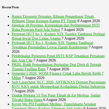
Recent Posts
Rantai Ekonomi Terputus: Ribuan Penambang Timah
Belitung Timur Kepung Kantor PT Timah
8 August 2026
Jangkau 18 Provinsi, Kemenkum dan Perhimpunan INTI
Buka Program Pasti Ada Solusi
7 August 2026
Peringati HUT ke-1, Kodam XIX Tuanku Tambusai Perkuat
Binsat lewat Doa Lintas Agama
7 August 2026
Peringati HUT Ke-1, Kodam XIX Tuanku Tambusai
Teguhkan Pengabdian Lewat Ziarah Rombongan
7 August
2026
Pembekalan Pengurus Pusat INTI: KSP Tekankan Persatuan
dan Asta Cita
7 August 2026
PRDL Bidik Pertumbuhan Penjualan Dua Digit di Tengah
Transisi Fasilitas Baru
7 August 2026
Semester I 2026, WOM Finance Cetak Laba Bersih Rp96,7
Miliar
7 August 2026
Soft Launching NCC 2026, APTIKNAS Dorong Percepatan
RUU KKS untuk Memperkuat Kedaulatan Digital Indonesia
7 August 2026
Duduk Perkara 53 Ton Pasir Timah di Air Merbau, Satlap
Tricakti Buka Suara
6 August 2026
Kevin Wu PSI Fasilitasi Mediasi, TransJakarta Sepakat
Tanggung Biaya Korban Tabrakan JakLingko
6 August 2026