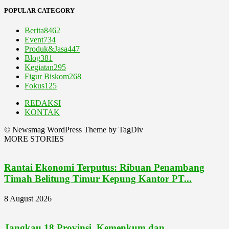
POPULAR CATEGORY
Berita
8462
Event
734
Produk&Jasa
447
Blog
381
Kegiatan
295
Figur Biskom
268
Fokus
125
REDAKSI
KONTAK
© Newsmag WordPress Theme by TagDiv
MORE STORIES
Rantai Ekonomi Terputus: Ribuan Penambang
Timah Belitung Timur Kepung Kantor PT...
8 August 2026
Jangkau 18 Provinsi, Kemenkum dan