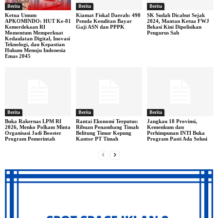
Berita
Berita
Berita
Ketua Umum
Kiamat Fiskal Daerah: 490
SK Sudah Dicabut Sejak
APKOMINDO: HUT Ke-81
Pemda Kesulitan Bayar
2024, Mantan Ketua FWJ
Kemerdekaan RI
Gaji ASN dan PPPK
Bekasi Kini Dipolisikan
Momentum Memperkuat
Pengurus Sah
Kedaulatan Digital, Inovasi
Teknologi, dan Kepastian
Hukum Menuju Indonesia
Emas 2045
Berita
Berita
Berita
Buka Rakernas LPM RI
Rantai Ekonomi Terputus:
Jangkau 18 Provinsi,
2026, Menko Polkam Minta
Ribuan Penambang Timah
Kemenkum dan
Organisasi Jadi Booster
Belitung Timur Kepung
Perhimpunan INTI Buka
Program Pemerintah
Kantor PT Timah
Program Pasti Ada Solusi