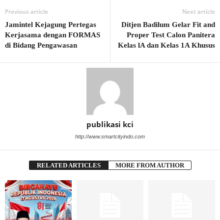
Previous article
Next article
Jamintel Kejagung Pertegas
Ditjen Badilum Gelar Fit and
Kerjasama dengan FORMAS
Proper Test Calon Panitera
di Bidang Pengawasan
Kelas lA dan Kelas 1A Khusus
publikasi kci
http://www.smartcityindo.com
RELATED ARTICLES
MORE FROM AUTHOR