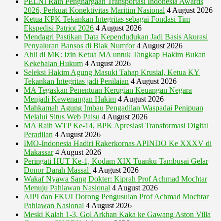
PELNI Raih Penghargaan Transportasi Indonesia Awards
2026, Perkuat Konektivitas Maritim Nasional
4 August 2026
Ketua KPK Tekankan Integritas sebagai Fondasi Tim
Ekspedisi Patriot 2026
4 August 2026
Mendagri Pastikan Data Kependudukan Jadi Basis Akurasi
Penyaluran Bansos di Biak Numfor
4 August 2026
Ahli di MK: Izin Ketua MA untuk Tangkap Hakim Bukan
Kekebalan Hukum
4 August 2026
Seleksi Hakim Agung Masuki Tahap Krusial, Ketua KY
Tekankan Integritas jadi Penilaian
4 August 2026
MA Tegaskan Penentuan Kerugian Keuangan Negara
Menjadi Kewenangan Hakim
4 August 2026
Mahkamah Agung Imbau Pengadilan Waspadai Penipuan
Melalui Situs Web Palsu
4 August 2026
MA Raih WTP Ke-14, BPK Apresiasi Transformasi Digital
Peradilan
4 August 2026
IMO-Indonesia Hadiri Rakerkornas APINDO Ke XXXV di
Makassar
4 August 2026
Peringati HUT Ke-1, Kodam XIX Tuanku Tambusai Gelar
Donor Darah Massal
4 August 2026
Wakaf Nyawa Sang Dokter: Kiprah Prof Achmad Mochtar
Menuju Pahlawan Nasional
4 August 2026
AIPI dan FKUI Dorong Pengusulan Prof Achmad Mochtar
Pahlawan Nasional
4 August 2026
Meski Kalah 1-3, Gol Arkhan Kaka ke Gawang Aston Villa