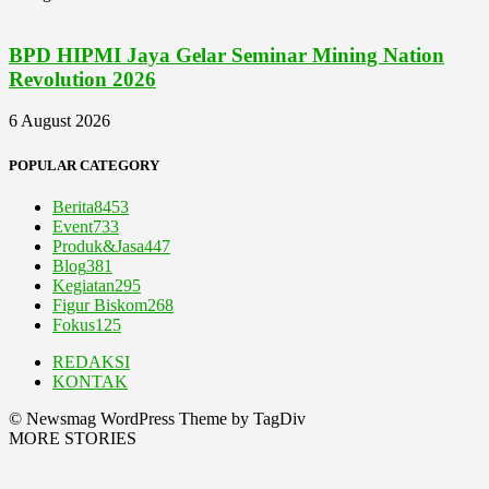
BPD HIPMI Jaya Gelar Seminar Mining Nation
Revolution 2026
6 August 2026
POPULAR CATEGORY
Berita
8453
Event
733
Produk&Jasa
447
Blog
381
Kegiatan
295
Figur Biskom
268
Fokus
125
REDAKSI
KONTAK
© Newsmag WordPress Theme by TagDiv
MORE STORIES