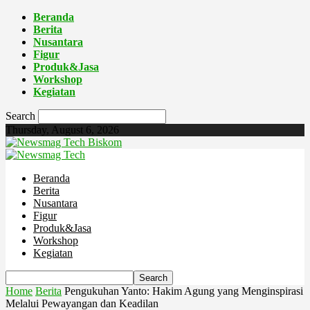
Beranda
Berita
Nusantara
Figur
Produk&Jasa
Workshop
Kegiatan
Search
Thursday, August 6, 2026
Biskom
Beranda
Berita
Nusantara
Figur
Produk&Jasa
Workshop
Kegiatan
Home
Berita
Pengukuhan Yanto: Hakim Agung yang Menginspirasi
Melalui Pewayangan dan Keadilan