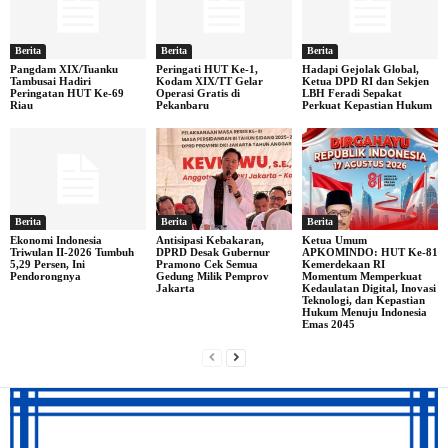
Berita
Berita
Berita
Pangdam XIX/Tuanku
Peringati HUT Ke-1,
Hadapi Gejolak Global,
Tambusai Hadiri
Kodam XIX/TT Gelar
Ketua DPD RI dan Sekjen
Peringatan HUT Ke-69
Operasi Gratis di
LBH Feradi Sepakat
Riau
Pekanbaru
Perkuat Kepastian Hukum
Berita
Berita
Berita
Ekonomi Indonesia
Antisipasi Kebakaran,
Ketua Umum
Triwulan II-2026 Tumbuh
DPRD Desak Gubernur
APKOMINDO: HUT Ke-81
5,29 Persen, Ini
Pramono Cek Semua
Kemerdekaan RI
Pendorongnya
Gedung Milik Pemprov
Momentum Memperkuat
Jakarta
Kedaulatan Digital, Inovasi
Teknologi, dan Kepastian
Hukum Menuju Indonesia
Emas 2045