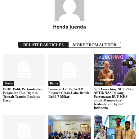
Henda Juenda
RELATED ARTICLES
MORE FROM AUTHOR
Berita
Berita
Berita
PRDL Bidik Pertumbuhan
Semester I 2026, WOM
Soft Launching NCC 2026,
Penjualan Dua Digit di
Finance Cetak Laba Bersih
APTIKNAS Dorong
Tengah Transisi Fasilitas
Rp96,7 Miliar
Percepatan RUU KKS
Baru
untuk Memperkuat
Kedaulatan Digital
Indonesia