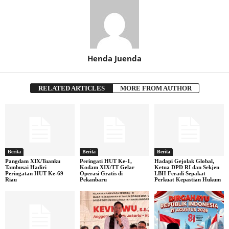
Henda Juenda
RELATED ARTICLES
MORE FROM AUTHOR
Berita
Berita
Berita
Pangdam XIX/Tuanku
Peringati HUT Ke-1,
Hadapi Gejolak Global,
Tambusai Hadiri
Kodam XIX/TT Gelar
Ketua DPD RI dan Sekjen
Peringatan HUT Ke-69
Operasi Gratis di
LBH Feradi Sepakat
Riau
Pekanbaru
Perkuat Kepastian Hukum