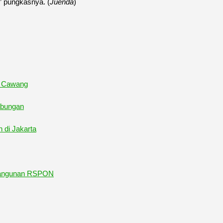
” pungkasnya. (
Juenda
)
n Cawang
abungan
di Jakarta
mbangunan RSPON