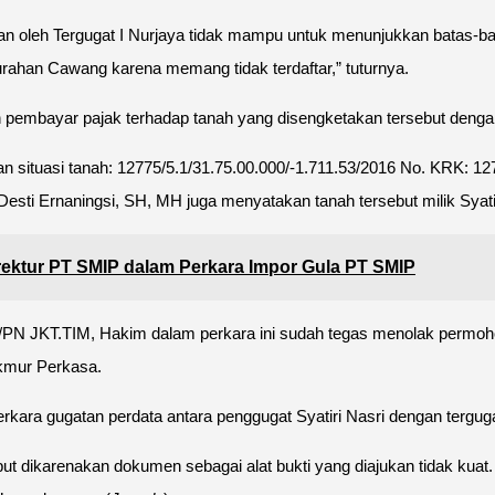
 oleh Tergugat I Nurjaya tidak mampu untuk menunjukkan batas-batas
urahan Cawang karena memang tidak terdaftar,” tuturnya.
ah pembayar pajak terhadap tanah yang disengketakan tersebut deng
n situasi tanah: 12775/5.1/31.75.00.000/-1.711.53/2016 No. KRK: 12
 Desti Ernaningsi, SH, MH juga menyatakan tanah tersebut milik Syatir
ektur PT SMIP dalam Perkara Impor Gula PT SMIP
N JKT.TIM, Hakim dalam perkara ini sudah tegas menolak permohon
akmur Perkasa.
ra gugatan perdata antara penggugat Syatiri Nasri dengan tergugat
ut dikarenakan dokumen sebagai alat bukti yang diajukan tidak kua