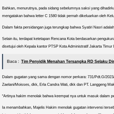
Bahkan, menurutnya, pada sidang sebelumnya saksi yang dihadirkan
mengatakan bahwa letter C 1580 tidak pernah dikeluarkan oleh Kel
Dalam fakta persidangan juga terungkap bahwa Syatiri Nasri adal
Selain itu, terdapat ketetapan Rencana Kota berdasarkan pengukura
disetujui oleh Kepala kantor PTSP Kota Administratif Jakarta Timur
Baca :
Tim Penyidik Menahan Tersangka RD Selaku Dir
Dalam gugatan yang sama dengan nomor perkara: 731/Pdt.G/2023/P
Zaelani/Moisses, dkk, Erla Candra Wati, dkk dan PT. Langgeng M
“Artinya hakim menolak bahwa keempat nya untuk masuk dalam perka
Ia menambahkan, Majelis Hakim menolak gugatan intervensi terseb