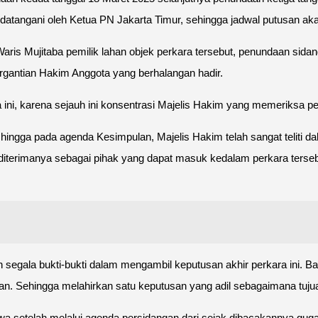
datangani oleh Ketua PN Jakarta Timur, sehingga jadwal putusan aka
Waris Mujitaba pemilik lahan objek perkara tersebut, penundaan sida
pergantian Hakim Anggota yang berhalangan hadir.
, karena sejauh ini konsentrasi Majelis Hakim yang memeriksa per
n hingga pada agenda Kesimpulan, Majelis Hakim telah sangat teliti
t diterimanya sebagai pihak yang dapat masuk kedalam perkara terse
ala bukti-bukti dalam mengambil keputusan akhir perkara ini. Baik 
gkan. Sehingga melahirkan satu keputusan yang adil sebagaimana tuj
 setelah melalui agenda persidangan dari sejak dibacakannya gugat