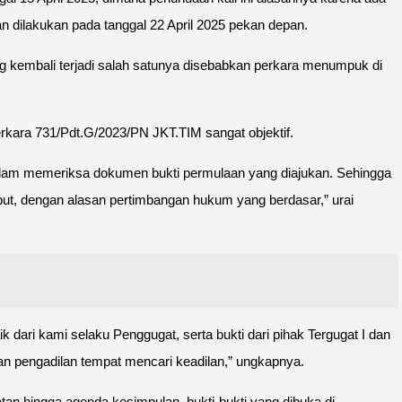
n dilakukan pada tanggal 22 April 2025 pekan depan.
ng kembali terjadi salah satunya disebabkan perkara menumpuk di
kara 731/Pdt.G/2023/PN JKT.TIM sangat objektif.
 dalam memeriksa dokumen bukti permulaan yang diajukan. Sehingga
but, dengan alasan pertimbangan hukum yang berdasar,” urai
dari kami selaku Penggugat, serta bukti dari pihak Tergugat I dan
uan pengadilan tempat mencari keadilan,” ungkapnya.
an hingga agenda kesimpulan, bukti-bukti yang dibuka di