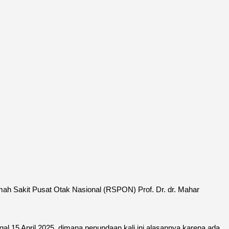
ah Sakit Pusat Otak Nasional (RSPON) Prof. Dr. dr. Mahar
l 15 April 2025, dimana penundaan kali ini alasannya karena ada