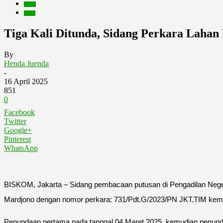
Berita
Event
Tiga Kali Ditunda, Sidang Perkara Laha
By
Henda Juenda
-
16 April 2025
851
0
Facebook
Twitter
Google+
Pinterest
WhatsApp
BISKOM, Jakarta – Sidang pembacaan putusan di Pengadilan Negeri
Mardjono dengan nomor perkara: 731/Pdt.G/2023/PN JKT.TIM kembal
Penundaan pertama pada tanggal 04 Maret 2025, kemudian penundaa