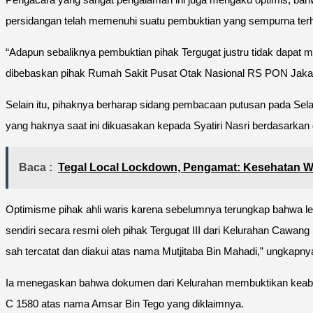
persidangan telah memenuhi suatu pembuktian yang sempurna terhad
“Adapun sebaliknya pembuktian pihak Tergugat justru tidak dapat me
dibebaskan pihak Rumah Sakit Pusat Otak Nasional RS PON Jakart
Selain itu, pihaknya berharap sidang pembacaan putusan pada Selas
yang haknya saat ini dikuasakan kepada Syatiri Nasri berdasarkan
Baca :
Tegal Local Lockdown, Pengamat: Kesehatan Wa
Optimisme pihak ahli waris karena sebelumnya terungkap bahwa lett
sendiri secara resmi oleh pihak Tergugat III dari Kelurahan Cawa
sah tercatat dan diakui atas nama Mutjitaba Bin Mahadi,” ungkapny
Ia menegaskan bahwa dokumen dari Kelurahan membuktikan keabsaha
C 1580 atas nama Amsar Bin Tego yang diklaimnya.