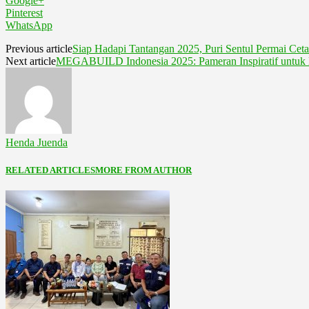
Google+
Pinterest
WhatsApp
Previous article
Siap Hadapi Tantangan 2025, Puri Sentul Permai Ceta
Next article
MEGABUILD Indonesia 2025: Pameran Inspiratif untuk M
Henda Juenda
RELATED ARTICLES
MORE FROM AUTHOR