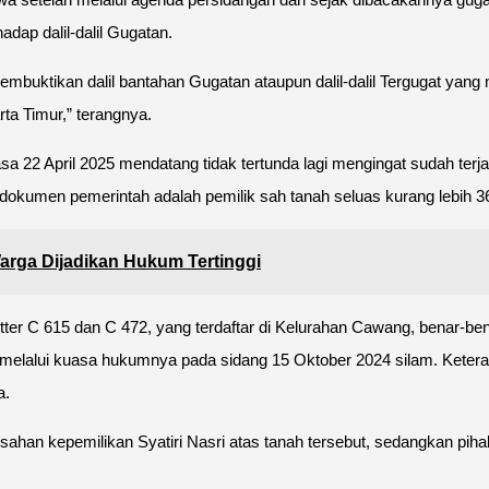
ap dalil-dalil Gugatan.
mbuktikan dalil bantahan Gugatan ataupun dalil-dalil Tergugat yang 
a Timur,” terangnya.
a 22 April 2025 mendatang tidak tertunda lagi mengingat sudah terjad
 dokumen pemerintah adalah pemilik sah tanah seluas kurang lebih 3
rga Dijadikan Hukum Tertinggi
er C 615 dan C 472, yang terdaftar di Kelurahan Cawang, benar-bena
ng melalui kuasa hukumnya pada sidang 15 Oktober 2024 silam. Kete
a.
n kepemilikan Syatiri Nasri atas tanah tersebut, sedangkan pihak