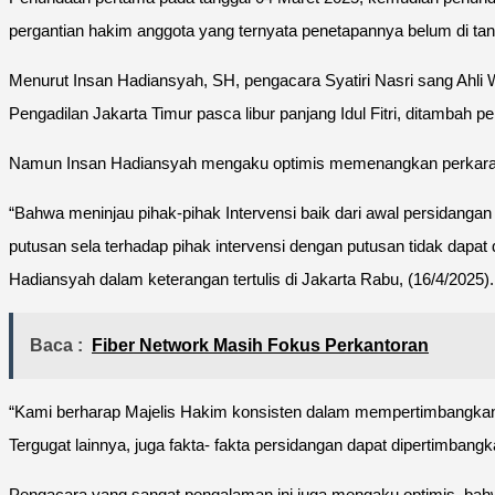
pergantian hakim anggota yang ternyata penetapannya belum di tan
Menurut Insan Hadiansyah, SH, pengacara Syatiri Nasri sang Ahli 
Pengadilan Jakarta Timur pasca libur panjang Idul Fitri, ditambah 
Namun Insan Hadiansyah mengaku optimis memenangkan perkara ini
“Bahwa meninjau pihak-pihak Intervensi baik dari awal persidanga
putusan sela terhadap pihak intervensi dengan putusan tidak dapa
Hadiansyah dalam keterangan tertulis di Jakarta Rabu, (16/4/2025).
Baca :
Fiber Network Masih Fokus Perkantoran
“Kami berharap Majelis Hakim konsisten dalam mempertimbangkan seg
Tergugat lainnya, juga fakta- fakta persidangan dapat dipertimban
Pengacara yang sangat pengalaman ini juga mengaku optimis, bahwa