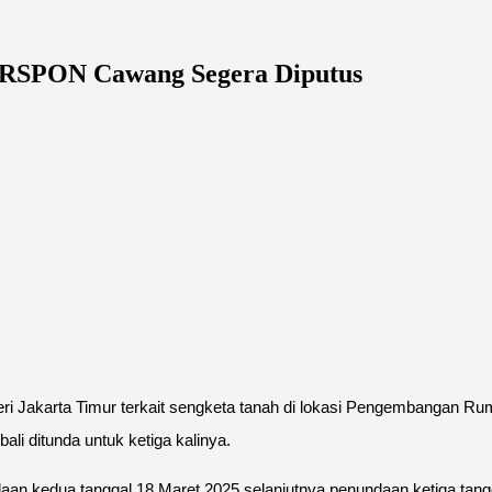
n RSPON Cawang Segera Diputus
 Jakarta Timur terkait sengketa tanah di lokasi Pengembangan Rum
i ditunda untuk ketiga kalinya.
n kedua tanggal 18 Maret 2025 selanjutnya penundaan ketiga tangga