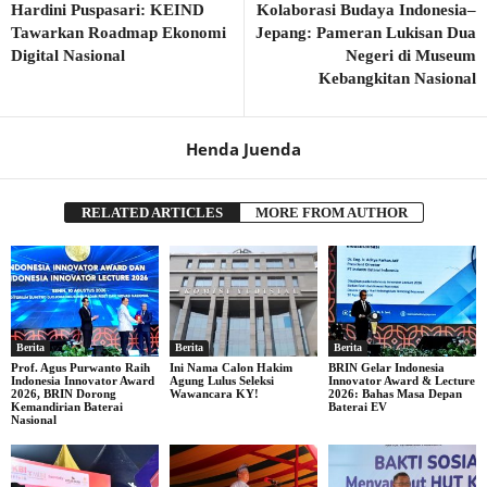
Hardini Puspasari: KEIND
Kolaborasi Budaya Indonesia–
Tawarkan Roadmap Ekonomi
Jepang: Pameran Lukisan Dua
Digital Nasional
Negeri di Museum
Kebangkitan Nasional
Henda Juenda
RELATED ARTICLES
MORE FROM AUTHOR
Berita
Berita
Berita
Prof. Agus Purwanto Raih
Ini Nama Calon Hakim
BRIN Gelar Indonesia
Indonesia Innovator Award
Agung Lulus Seleksi
Innovator Award & Lecture
2026, BRIN Dorong
Wawancara KY!
2026: Bahas Masa Depan
Kemandirian Baterai
Baterai EV
Nasional