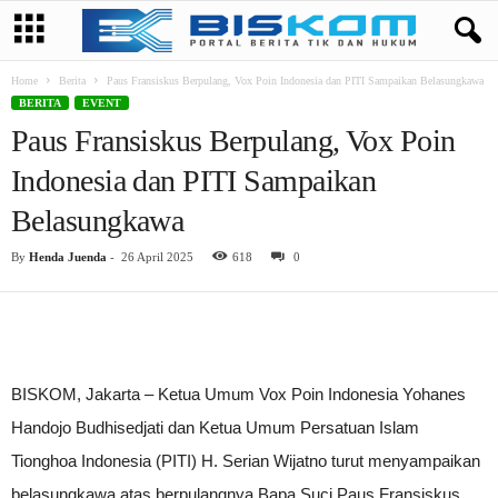
Home
Berita
Paus Fransiskus Berpulang, Vox Poin Indonesia dan PITI Sampaikan Belasungkawa
BERITA
EVENT
Paus Fransiskus Berpulang, Vox Poin
Indonesia dan PITI Sampaikan
Belasungkawa
By
Henda Juenda
-
26 April 2025
618
0
BISKOM, Jakarta – Ketua Umum Vox Poin Indonesia Yohanes
Handojo Budhisedjati dan Ketua Umum Persatuan Islam
Tionghoa Indonesia (PITI) H. Serian Wijatno turut menyampaikan
belasungkawa atas berpulangnya Bapa Suci Paus Fransiskus