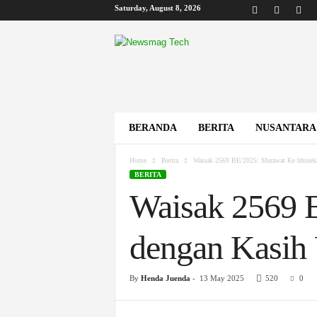
Saturday, August 8, 2026
B
i
s
k
o
m
BERANDA
BERITA
NUSANTARA
Home
Berita
Waisak 2569 BE/2025: Merawat Ke bhineka
BERITA
Waisak 2569 
dengan Kasih 
By
Henda Juenda
-
13 May 2025
520
0