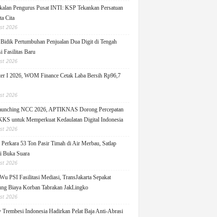
alan Pengurus Pusat INTI: KSP Tekankan Persatuan
ta Cita
st 2026
idik Pertumbuhan Penjualan Dua Digit di Tengah
i Fasilitas Baru
st 2026
er I 2026, WOM Finance Cetak Laba Bersih Rp96,7
st 2026
Launching NCC 2026, APTIKNAS Dorong Percepatan
S untuk Memperkuat Kedaulatan Digital Indonesia
st 2026
Perkara 53 Ton Pasir Timah di Air Merbau, Satlap
ti Buka Suara
st 2026
Wu PSI Fasilitasi Mediasi, TransJakarta Sepakat
ng Biaya Korban Tabrakan JakLingko
st 2026
y Trembesi Indonesia Hadirkan Pelat Baja Anti-Abrasi