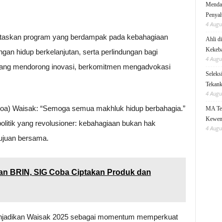
Mendag
Penyal
4 Augu
ioritaskan program yang berdampak pada kebahagiaan
Ahli d
Kekeb
ngan hidup berkelanjutan, serta perlindungan bagi
4 Augu
 yang mendorong inovasi, berkomitmen mengadvokasi
Seleks
Tekanka
4 Augu
ta (doa) Waisak: “Semoga semua makhluk hidup berbahagia.”
MA Teg
Kewen
politik yang revolusioner: kebahagiaan bukan hak
4 Augu
tujuan bersama.
an BRIN, SIG Coba Ciptakan Produk dan
menjadikan Waisak 2025 sebagai momentum memperkuat