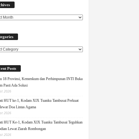
chives
egories
ories
ent Posts
u 18 Provinsi, Kemenkum dan Perhimpunan INTI Buka
m Pasti Ada Solusi
st 2026
ati HUT ke-1, Kodam XIX Tuanku Tambusai Perkuat
 lewat Doa Lintas Agama
st 2026
ati HUT Ke-1, Kodam XIX Tuanku Tambusai Teguhkan
dian Lewat Ziarah Rombongan
st 2026