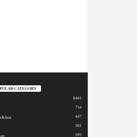
PULAR CATEGORY
8461
734
447
k&Jasa
381
295
tan