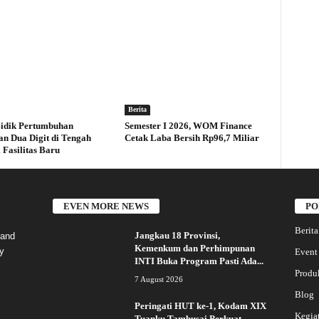
Berita
idik Pertumbuhan
Semester I 2026, WOM Finance
an Dua Digit di Tengah
Cetak Laba Bersih Rp96,7 Miliar
 Fasilitas Baru
EVEN MORE NEWS
PO
Berita
Jangkau 18 Provinsi,
 and
Kemenkum dan Perhimpunan
y
Event
INTI Buka Program Pasti Ada...
Produ
7 August 2026
Blog
Peringati HUT ke-1, Kodam XIX
Kegia
Tuanku Tambusai Perkuat