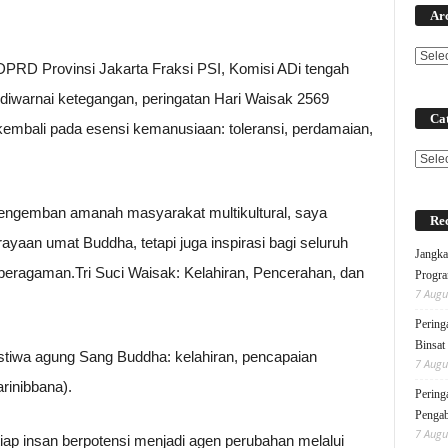
Ar
PRD Provinsi Jakarta Fraksi PSI, Komisi ADi tengah
diwarnai ketegangan, peringatan Hari Waisak 2569
Cat
embali pada esensi kemanusiaan: toleransi, perdamaian,
Categ
ngemban amanah masyarakat multikultural, saya
Rec
yaan umat Buddha, tetapi juga inspirasi bagi seluruh
Jangka
beragaman.Tri Suci Waisak: Kelahiran, Pencerahan, dan
Progra
7 Augu
Pering
Binsat
istiwa agung Sang Buddha: kelahiran, pencapaian
7 Augu
rinibbana).
Pering
Pengab
7 Augu
setiap insan berpotensi menjadi agen perubahan melalui