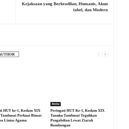
Kejaksaan yang Berkeadilan, Humanis, Akun
tabel, dan Modern
AUTHOR
Berita
ti HUT ke-1, Kodam XIX
Peringati HUT Ke-1, Kodam XIX
Tambusai Perkuat Binsat
Tuanku Tambusai Teguhkan
oa Lintas Agama
Pengabdian Lewat Ziarah
Rombongan