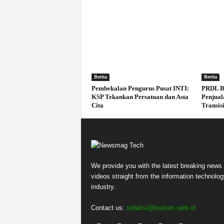
Berita
Berita
Pembekalan Pengurus Pusat INTI:
PRDL B
KSP Tekankan Persatuan dan Asta
Penjual
Cita
Transisi
We provide you with the latest breaking news
videos straight from the information technolog
industry.
Contact us:
redaksi@biskom.web.id