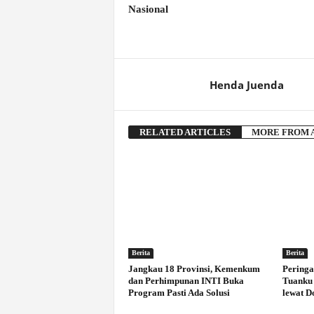
Nasional
Henda Juenda
RELATED ARTICLES
MORE FROM 
Berita
Berita
Jangkau 18 Provinsi, Kemenkum
Peringa
dan Perhimpunan INTI Buka
Tuanku 
Program Pasti Ada Solusi
lewat D