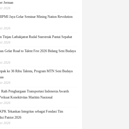
ger Jerman
st 2026
PMI Jaya Gelar Seminar Mining Nation Revolution
st 2026
 Tinjau Latbakjatrat Rudal Starstreak Pantai Sepahat
st 2026
as Gelar Road to Talent Fest 2026 Bidang Seni Budaya
st 2026
pak ke 36 Ribu Talenta, Program MTN Seni Budaya
uas
st 2026
Raih Penghargaan Transportasi Indonesia Awards
Perkuat Konektivitas Maritim Nasional
st 2026
KPK Tekankan Integritas sebagai Fondasi Tim
isi Patriot 2026
st 2026