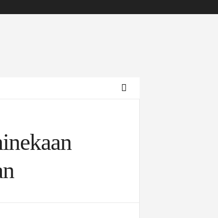
hinekaan
an
Archives