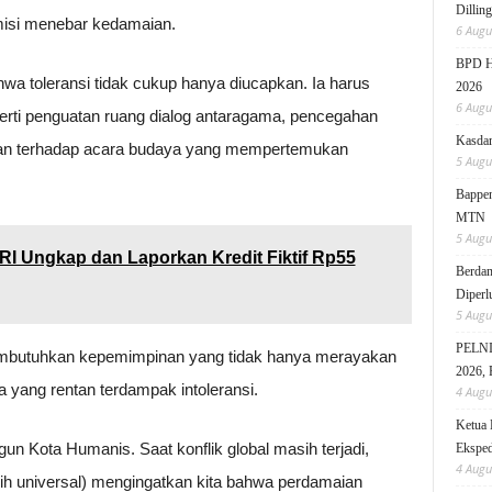
Dillin
misi menebar kedamaian.
6 Augu
BPD HI
hwa toleransi tidak cukup hanya diucapkan. Ia harus
2026
6 Augu
perti penguatan ruang dialog antaragama, pencegahan
Kasdam
ungan terhadap acara budaya yang mempertemukan
5 Augu
Bappen
MTN
5 Augu
RI Ungkap dan Laporkan Kredit Fiktif Rp55
Berdam
Diperl
5 Augu
PELNI 
membutuhkan kepemimpinan yang tidak hanya merayakan
2026, 
a yang rentan terdampak intoleransi.
4 Augu
Ketua 
n Kota Humanis. Saat konflik global masih terjadi,
Eksped
4 Augu
sih universal) mengingatkan kita bahwa perdamaian