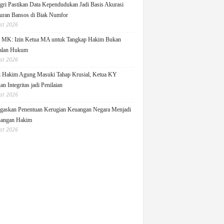
ri Pastikan Data Kependudukan Jadi Basis Akurasi
uran Bansos di Biak Numfor
st 2026
i MK: Izin Ketua MA untuk Tangkap Hakim Bukan
alan Hukum
st 2026
i Hakim Agung Masuki Tahap Krusial, Ketua KY
n Integritas jadi Penilaian
st 2026
askan Penentuan Kerugian Keuangan Negara Menjadi
angan Hakim
st 2026