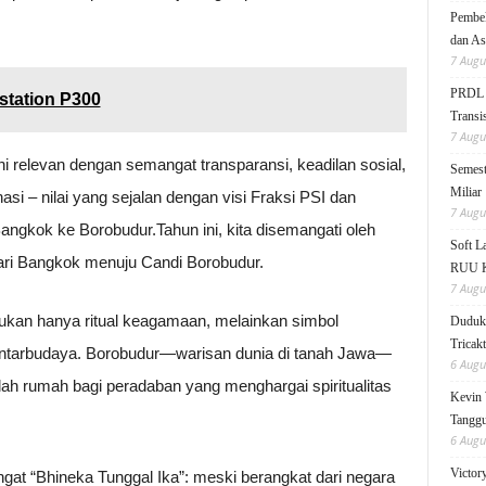
Pembek
dan As
7 Augu
PRDL B
tation P300
Transis
7 Augu
ni relevan dengan semangat transparansi, keadilan sosial,
Semest
Miliar
si – nilai yang sejalan dengan visi Fraksi PSI dan
7 Augu
Bangkok ke Borobudur.Tahun ini, kita disemangati oleh
Soft 
ari Bangkok menuju Candi Borobudur.
RUU KK
7 Augu
bukan hanya ritual keagamaan, melainkan simbol
Duduk 
Tricak
antarbudaya. Borobudur—warisan dunia di tanah Jawa—
6 Augu
ah rumah bagi peradaban yang menghargai spiritualitas
Kevin 
Tanggu
6 Augu
Victor
gat “Bhineka Tunggal Ika”: meski berangkat dari negara