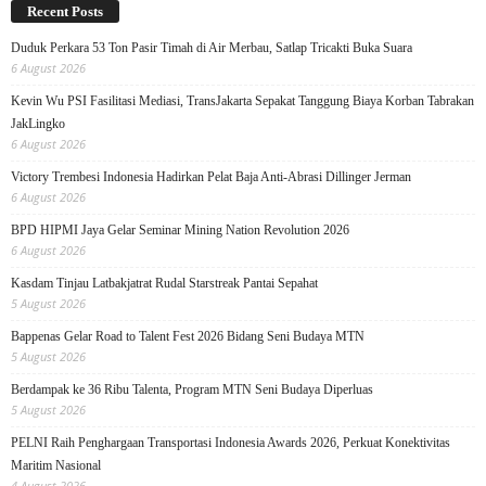
Recent Posts
Duduk Perkara 53 Ton Pasir Timah di Air Merbau, Satlap Tricakti Buka Suara
6 August 2026
Kevin Wu PSI Fasilitasi Mediasi, TransJakarta Sepakat Tanggung Biaya Korban Tabrakan
JakLingko
6 August 2026
Victory Trembesi Indonesia Hadirkan Pelat Baja Anti-Abrasi Dillinger Jerman
6 August 2026
BPD HIPMI Jaya Gelar Seminar Mining Nation Revolution 2026
6 August 2026
Kasdam Tinjau Latbakjatrat Rudal Starstreak Pantai Sepahat
5 August 2026
Bappenas Gelar Road to Talent Fest 2026 Bidang Seni Budaya MTN
5 August 2026
Berdampak ke 36 Ribu Talenta, Program MTN Seni Budaya Diperluas
5 August 2026
PELNI Raih Penghargaan Transportasi Indonesia Awards 2026, Perkuat Konektivitas
Maritim Nasional
4 August 2026