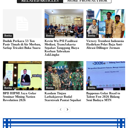
RELATED ARTICLES
MORE FROM AUTHOR
Berita
Berita
Berita
Duduk Perkara 53 Ton
Kevin Wu PSI Fasilitasi
Victory Trembesi Indonesia
Pasir Timah di Air Merbau,
Mediasi, TransJakarta
Hadirkan Pelat Baja Anti-
Satlap Tricakti Buka Suara
Sepakat Tanggung Biaya
Abrasi Dillinger Jerman
Korban Tabrakan
JakLingko
Berita
Berita
Berita
BPD HIPMI Jaya Gelar
Kasdam Tinjau
Bappenas Gelar Road to
Seminar Mining Nation
Latbakjatrat Rudal
Talent Fest 2026 Bidang
Revolution 2026
Starstreak Pantai Sepahat
Seni Budaya MTN