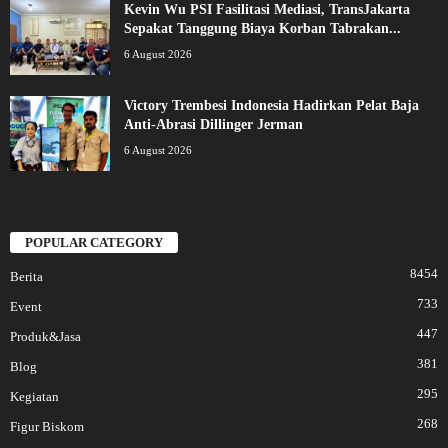
Kevin Wu PSI Fasilitasi Mediasi, TransJakarta
Sepakat Tanggung Biaya Korban Tabrakan...
6 August 2026
Victory Trembesi Indonesia Hadirkan Pelat Baja
Anti-Abrasi Dillinger Jerman
6 August 2026
POPULAR CATEGORY
8454
Berita
733
Event
447
Produk&Jasa
381
Blog
295
Kegiatan
268
Figur Biskom