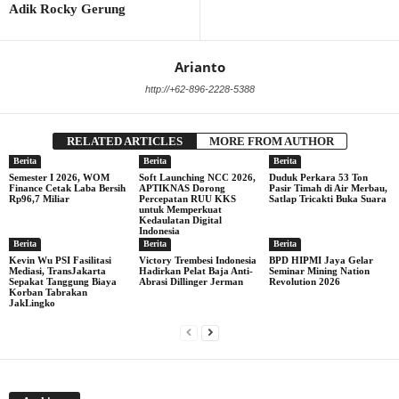
Adik Rocky Gerung
Arianto
http://+62-896-2228-5388
RELATED ARTICLES
MORE FROM AUTHOR
Berita
Berita
Berita
Semester I 2026, WOM
Soft Launching NCC 2026,
Duduk Perkara 53 Ton
Finance Cetak Laba Bersih
APTIKNAS Dorong
Pasir Timah di Air Merbau,
Rp96,7 Miliar
Percepatan RUU KKS
Satlap Tricakti Buka Suara
untuk Memperkuat
Kedaulatan Digital
Indonesia
Berita
Berita
Berita
Kevin Wu PSI Fasilitasi
Victory Trembesi Indonesia
BPD HIPMI Jaya Gelar
Mediasi, TransJakarta
Hadirkan Pelat Baja Anti-
Seminar Mining Nation
Sepakat Tanggung Biaya
Abrasi Dillinger Jerman
Revolution 2026
Korban Tabrakan
JakLingko
Archives