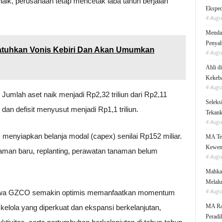
naik, perusahaan tetap mencetak laba tahun berjalan
Eksped
4 Augu
Mendag
Penyal
Jatuhkan Vonis Kebiri Dan Akan Umumkan
4 Augu
Ahli d
Kekeb
4 Augu
mlah aset naik menjadi Rp2,32 triliun dari Rp2,11
Seleks
n, dan defisit menyusut menjadi Rp1,1 triliun.
Tekanka
4 Augu
enyiapkan belanja modal (capex) senilai Rp152 miliar.
MA Teg
Kewen
aman baru, replanting, perawatan tanaman belum
4 Augu
.
Mahkam
Melalu
4 Augu
 bahwa GZCO semakin optimis memanfaatkan momentum
MA Rai
kelola yang diperkuat dan ekspansi berkelanjutan,
Peradi