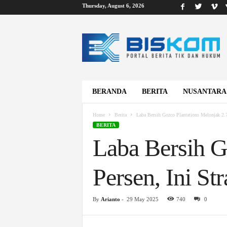
Thursday, August 6, 2026
B
i
s
k
o
m
BERANDA
BERITA
NUSANTARA
Home
Berita
Laba Bersih Gozco Plantations Melonjak 2.7
BERITA
Laba Bersih G
Persen, Ini St
By
Arianto
-
29 May 2025
740
0