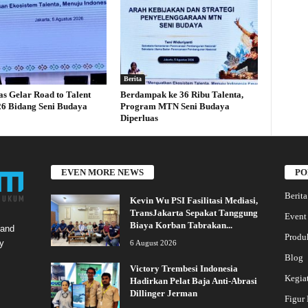
Berita
s Gelar Road to Talent
Berdampak ke 36 Ribu Talenta,
26 Bidang Seni Budaya
Program MTN Seni Budaya
Diperluas
EVEN MORE NEWS
PO
Berita
Kevin Wu PSI Fasilitasi Mediasi,
TransJakarta Sepakat Tanggung
Event
Biaya Korban Tabrakan...
 and
Produ
y
6 August 2026
Blog
Victory Trembesi Indonesia
Kegia
Hadirkan Pelat Baja Anti-Abrasi
Dillinger Jerman
Figur