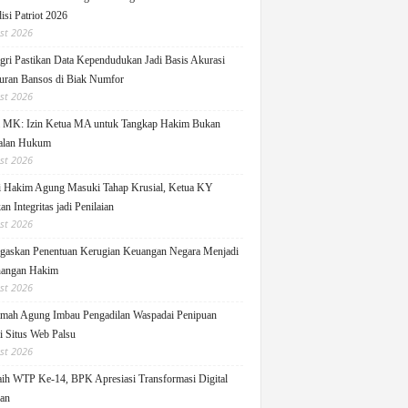
isi Patriot 2026
st 2026
ri Pastikan Data Kependudukan Jadi Basis Akurasi
uran Bansos di Biak Numfor
st 2026
i MK: Izin Ketua MA untuk Tangkap Hakim Bukan
alan Hukum
st 2026
i Hakim Agung Masuki Tahap Krusial, Ketua KY
n Integritas jadi Penilaian
st 2026
askan Penentuan Kerugian Keuangan Negara Menjadi
angan Hakim
st 2026
ah Agung Imbau Pengadilan Waspadai Penipuan
i Situs Web Palsu
st 2026
h WTP Ke-14, BPK Apresiasi Transformasi Digital
lan