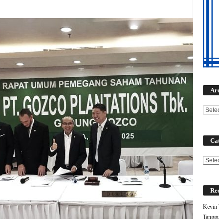
Ar
Cat
Categ
Rec
Kevin 
Tanggu