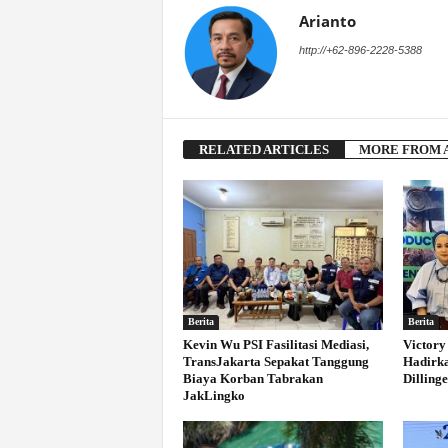
Arianto
http://+62-896-2228-5388
RELATED ARTICLES
MORE FROM 
Berita
Berita
Kevin Wu PSI Fasilitasi Mediasi,
Victory
TransJakarta Sepakat Tanggung
Hadirka
Biaya Korban Tabrakan
Dilling
JakLingko