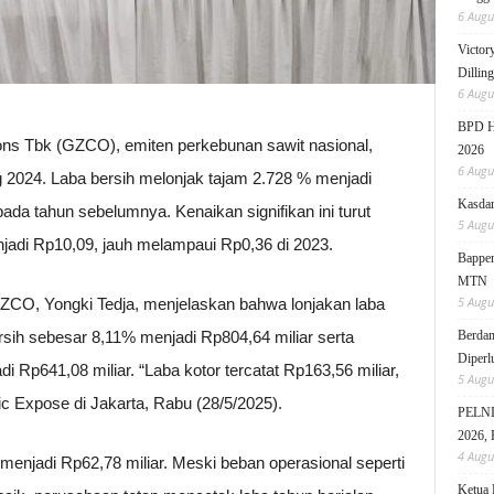
6 Augu
Victor
Dillin
6 Augu
BPD HI
ns Tbk (GZCO), emiten perkebunan sawit nasional,
2026
6 Augu
 2024. Laba bersih melonjak tajam 2.728 % menjadi
Kasdam
pada tahun sebelumnya. Kenaikan signifikan ini turut
5 Augu
adi Rp10,09, jauh melampaui Rp0,36 di 2023.
Bappen
MTN
5 Augu
ZCO, Yongki Tedja, menjelaskan bahwa lonjakan laba
rsih sebesar 8,11% menjadi Rp804,64 miliar serta
Berdam
Diperl
 Rp641,08 miliar. “Laba kotor tercatat Rp163,56 miliar,
5 Augu
ic Expose di Jakarta, Rabu (28/5/2025).
PELNI 
2026, 
4 Augu
 menjadi Rp62,78 miliar. Meski beban operasional seperti
Ketua 