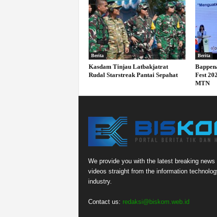
Berita
Berita
Kasdam Tinjau Latbakjatrat
Bappena
Rudal Starstreak Pantai Sepahat
Fest 20
MTN
We provide you with the latest breaking news
videos straight from the information technolog
industry.
Contact us:
redaksi@biskom.web.id