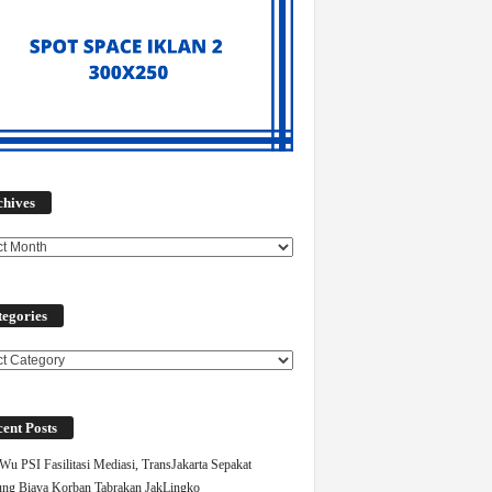
Archives
chives
egories
ories
ent Posts
Wu PSI Fasilitasi Mediasi, TransJakarta Sepakat
ng Biaya Korban Tabrakan JakLingko