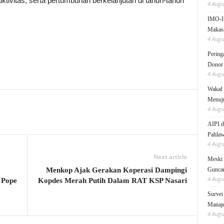
ktivitas, serta pertumbuhan berkelanjutan di tahun-tahun
4 Augu
IMO-I
Makas
4 Augu
Pering
Donor
4 Augu
Wakaf 
Menuju
4 Augu
AIPI d
Pahlaw
4 Augu
Next article
Meski 
Menkop Ajak Gerakan Koperasi Dampingi
Gunc
4 Augu
 Pope
Kopdes Merah Putih Dalam RAT KSP Nasari
Survei
Manaje
4 Augu