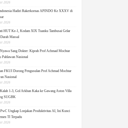
st 2026
ndonesia Hadiri Rakerkornas APINDO Ke XXXV di
sar
st 2026
ati HUT Ke-1, Kodam XIX Tuanku Tambusai Gelar
 Darah Massal
st 2026
Nyawa Sang Dokter: Kiprah Prof Achmad Mochtar
 Pahlawan Nasional
st 2026
an FKUI Dorong Pengusulan Prof Achmad Mochtar
an Nasional
st 2026
Kalah 1-3, Gol Arkhan Kaka ke Gawang Aston Villa
ang SUGBK
st 2026
 PwC Ungkap Lonjakan Produktivitas AI, Ini Kunci
men TI Terpadu
st 2026