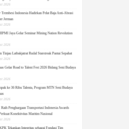
st 2026
y Trembesi Indonesia Hadirkan Pelat Baja Anti-Abrasi
ger Jerman
st 2026
PMI Jaya Gelar Seminar Mining Nation Revolution
st 2026
 Tinjau Latbakjatrat Rudal Starstreak Pantai Sepahat
st 2026
as Gelar Road to Talent Fest 2026 Bidang Seni Budaya
st 2026
pak ke 36 Ribu Talenta, Program MTN Seni Budaya
uas
st 2026
Raih Penghargaan Transportasi Indonesia Awards
Perkuat Konektivitas Maritim Nasional
st 2026
KPK Tekankan Integritas sebagai Fondasi Tim