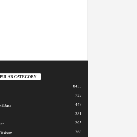
PULAR CATEGORY
8453
733
447
k&Jasa
381
295
tan
268
 Biskom