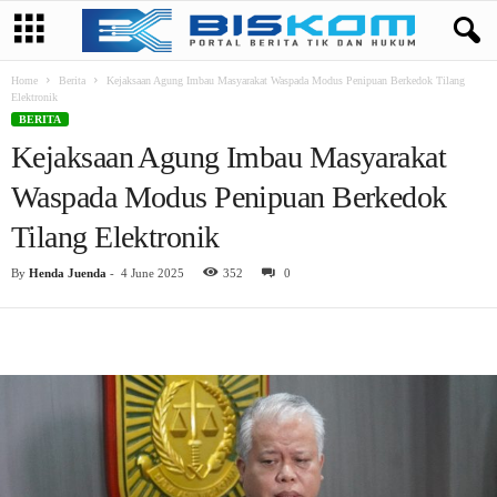
Home
Berita
Kejaksaan Agung Imbau Masyarakat Waspada Modus Penipuan Berkedok Tilang
Elektronik
BERITA
Kejaksaan Agung Imbau Masyarakat
Waspada Modus Penipuan Berkedok
Tilang Elektronik
By
Henda Juenda
-
4 June 2025
352
0