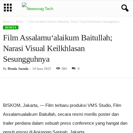
Home
Berita
Film Assalamu‘alaikum Baitullah; Narasi Visual Keilkhlasan Sesungguhnya
BERITA
Film Assalamu‘alaikum Baitullah;
Narasi Visual Keilkhlasan
Sesungguhnya
By
Henda Juenda
-
14 June 2025
384
0
BISKOM, Jakarta, — Film terbaru produksi VMS Studio, Film
Assalamualaikum Baitullah, secara resmi merilis poster dan
trailer perdana dalam sebuah press conference yang hangat dan
penuh emosi di Anjungan Sarinah, Jakarta.