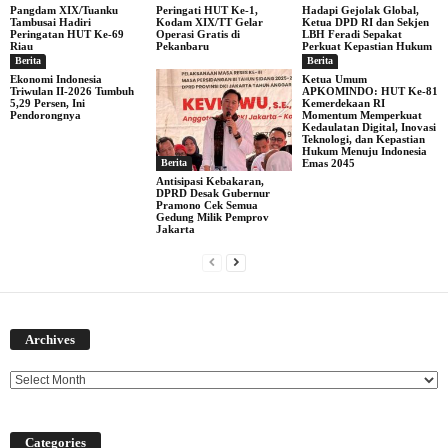
Pangdam XIX/Tuanku
Peringati HUT Ke-1,
Hadapi Gejolak Global,
Tambusai Hadiri
Kodam XIX/TT Gelar
Ketua DPD RI dan Sekjen
Peringatan HUT Ke-69
Operasi Gratis di
LBH Feradi Sepakat
Riau
Pekanbaru
Perkuat Kepastian Hukum
Berita
Berita
Ekonomi Indonesia
Ketua Umum
Triwulan II-2026 Tumbuh
APKOMINDO: HUT Ke-81
5,29 Persen, Ini
Kemerdekaan RI
Pendorongnya
Momentum Memperkuat
Kedaulatan Digital, Inovasi
Teknologi, dan Kepastian
Hukum Menuju Indonesia
Berita
Emas 2045
Antisipasi Kebakaran,
DPRD Desak Gubernur
Pramono Cek Semua
Gedung Milik Pemprov
Jakarta
Archives
Archives
Categories