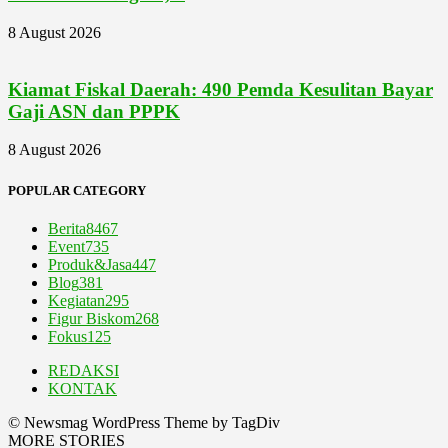
8 August 2026
Kiamat Fiskal Daerah: 490 Pemda Kesulitan Bayar
Gaji ASN dan PPPK
8 August 2026
POPULAR CATEGORY
Berita
8467
Event
735
Produk&Jasa
447
Blog
381
Kegiatan
295
Figur Biskom
268
Fokus
125
REDAKSI
KONTAK
© Newsmag WordPress Theme by TagDiv
MORE STORIES