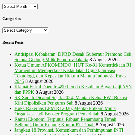
Archives
Categories
Categories
Recent Posts
Antisipasi Kebakaran, DPRD Desak Gubernur Pramono Cek
Semua Gedung Milik Pemprov Jakarta
8 August 2026
Ketua Umum APKOMINDO: HUT Ke-81 Kemerdekaan RI
Momentum Memperkuat Kedaulatan Digital, Inovasi
Teknologi, dan Kepastian Hukum Menuju Indonesia Emas
2045
8 August 2026
Kiamat Fiskal Daerah: 490 Pemda Kesulitan Bayar Gaji ASN
dan PPPK
8 August 2026
SK Sudah Dicabut Sejak 2024, Mantan Ketua FWJ Bekasi
Kini Dipolisikan Pengurus Sah
8 August 2026
Buka Rakernas LPM RI 2026, Menko Polkam Minta
Organisasi Jadi Booster Program Pemerintah
8 August 2026
Rantai Ekonomi Terputus: Ribuan Penambang Timah
Belitung Timur Kepung Kantor PT Timah
8 August 2026
Jangkau 18 Provinsi, Kemenkum dan Perhimpunan INTI