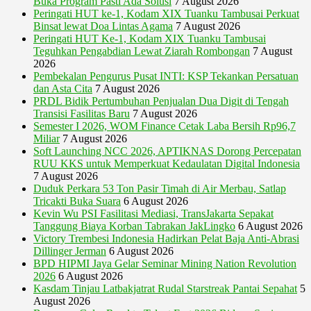
Buka Program Pasti Ada Solusi
7 August 2026
Peringati HUT ke-1, Kodam XIX Tuanku Tambusai Perkuat
Binsat lewat Doa Lintas Agama
7 August 2026
Peringati HUT Ke-1, Kodam XIX Tuanku Tambusai
Teguhkan Pengabdian Lewat Ziarah Rombongan
7 August
2026
Pembekalan Pengurus Pusat INTI: KSP Tekankan Persatuan
dan Asta Cita
7 August 2026
PRDL Bidik Pertumbuhan Penjualan Dua Digit di Tengah
Transisi Fasilitas Baru
7 August 2026
Semester I 2026, WOM Finance Cetak Laba Bersih Rp96,7
Miliar
7 August 2026
Soft Launching NCC 2026, APTIKNAS Dorong Percepatan
RUU KKS untuk Memperkuat Kedaulatan Digital Indonesia
7 August 2026
Duduk Perkara 53 Ton Pasir Timah di Air Merbau, Satlap
Tricakti Buka Suara
6 August 2026
Kevin Wu PSI Fasilitasi Mediasi, TransJakarta Sepakat
Tanggung Biaya Korban Tabrakan JakLingko
6 August 2026
Victory Trembesi Indonesia Hadirkan Pelat Baja Anti-Abrasi
Dillinger Jerman
6 August 2026
BPD HIPMI Jaya Gelar Seminar Mining Nation Revolution
2026
6 August 2026
Kasdam Tinjau Latbakjatrat Rudal Starstreak Pantai Sepahat
5
August 2026