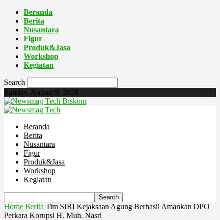
Beranda
Berita
Nusantara
Figur
Produk&Jasa
Workshop
Kegiatan
Search
Sunday, August 9, 2026
Biskom
Beranda
Berita
Nusantara
Figur
Produk&Jasa
Workshop
Kegiatan
Home
Berita
Tim SIRI Kejaksaan Agung Berhasil Amankan DPO
Perkara Korupsi H. Muh. Nasri