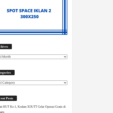
Archives
chives
egories
ories
ent Posts
ati HUT Ke-1, Kodam XIX/TT Gelar Operasi Gratis di
aru