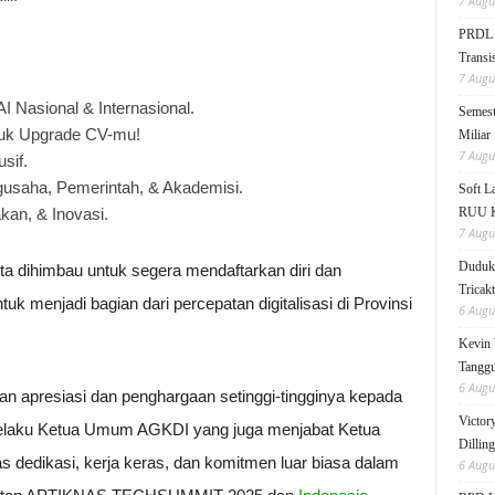
7 Augu
PRDL B
Transis
7 Augu
AI Nasional & Internasional.
Semest
untuk Upgrade CV-mu!
Miliar
7 Augu
sif.
gusaha, Pemerintah, & Akademisi.
Soft 
kan, & Inovasi.
RUU KK
7 Augu
Duduk 
ta dihimbau untuk segera mendaftarkan diri dan
Tricak
k menjadi bagian dari percepatan digitalisasi di Provinsi
6 Augu
Kevin 
Tanggu
6 Augu
n apresiasi dan penghargaan setinggi-tingginya kepada
Victor
selaku Ketua Umum AGKDI yang juga menjabat Ketua
Dillin
dedikasi, kerja keras, dan komitmen luar biasa dalam
6 Augu