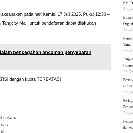
Kini D
8 Augu
anakan pada hari Kamis, 17 Juli 2025, Pukul 12:30 –
Buka 
 Tangcity Mall, untuk pendaftaran dapat dilakukan
Organi
8 Augu
Rantai
Timur 
8 Augu
alam pencegahan ancaman penyebaran
Jangka
Progra
7 Augu
ATIS! dengan kuota TERBATAS!
Pering
Binsat
7 Augu
Pering
Pengab
7 Augu
bijakan.
Pembek
rdas.
dan As
ll.