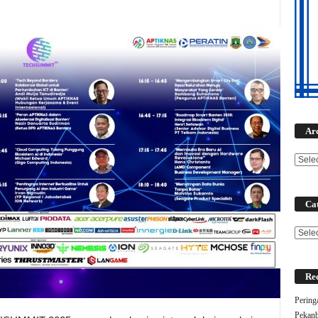
Ar
Cat
Categ
Rec
Pering
Pekanb