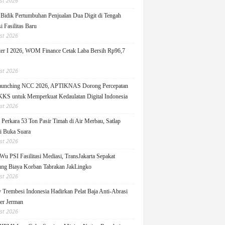
st 2026
idik Pertumbuhan Penjualan Dua Digit di Tengah
i Fasilitas Baru
st 2026
er I 2026, WOM Finance Cetak Laba Bersih Rp96,7
st 2026
Launching NCC 2026, APTIKNAS Dorong Percepatan
S untuk Memperkuat Kedaulatan Digital Indonesia
st 2026
Perkara 53 Ton Pasir Timah di Air Merbau, Satlap
ti Buka Suara
st 2026
Wu PSI Fasilitasi Mediasi, TransJakarta Sepakat
ng Biaya Korban Tabrakan JakLingko
st 2026
y Trembesi Indonesia Hadirkan Pelat Baja Anti-Abrasi
ger Jerman
st 2026