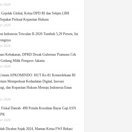
st 2026
 Gejolak Global, Ketua DPD RI dan Sekjen LBH
 Sepakat Perkuat Kepastian Hukum
st 2026
i Indonesia Triwulan II-2026 Tumbuh 5,29 Persen, Ini
rongnya
st 2026
pasi Kebakaran, DPRD Desak Gubernur Pramono Cek
Gedung Milik Pemprov Jakarta
st 2026
 Umum APKOMINDO: HUT Ke-81 Kemerdekaan RI
um Memperkuat Kedaulatan Digital, Inovasi
ogi, dan Kepastian Hukum Menuju Indonesia Emas
st 2026
 Fiskal Daerah: 490 Pemda Kesulitan Bayar Gaji ASN
PPK
st 2026
ah Dicabut Sejak 2024, Mantan Ketua FWJ Bekasi