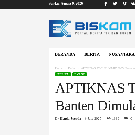
Sunday, August 9, 2026
B
i
s
k
o
m
BERANDA
BERITA
NUSANTARA
Home
Berita
APTIKNAS TECHSUMMIT 2025, Revolusi Di
BERITA
EVENT
APTIKNAS TE
Banten Dimulai
By
Henda Juenda
-
6 July 2025
1098
0