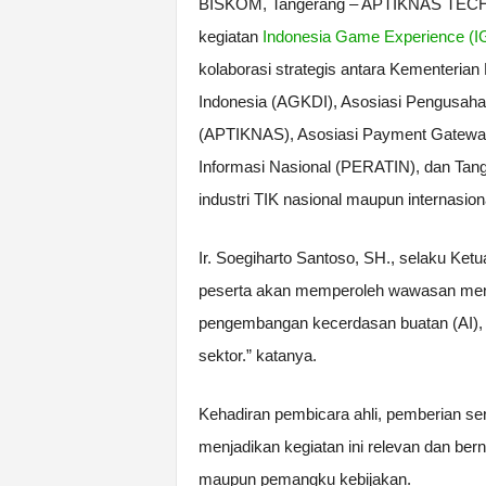
BISKOM, Tangerang – APTIKNAS TECHSU
kegiatan
Indonesia Game Experience (I
kolaborasi strategis antara Kementeria
Indonesia (AGKDI), Asosiasi Pengusaha 
(APTIKNAS), Asosiasi Payment Gateway
Informasi Nasional (PERATIN), dan Tangc
industri TIK nasional maupun internasion
Ir. Soegiharto Santoso, SH., selaku Ke
peserta akan memperoleh wawasan mend
pengembangan kecerdasan buatan (AI), so
sektor.” katanya.
Kehadiran pembicara ahli, pemberian serti
menjadikan kegiatan ini relevan dan berni
maupun pemangku kebijakan.