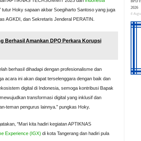
giatan APTIKNAS TECHSUMMIT 2025 dan
Indonesia
BPD HI
2026
.” tutur Hoky sapaan akbar Soegiharto Santoso yang juga
6 Augu
s AGKDI, dan Sekretaris Jenderal PERATIN.
ng Berhasil Amankan DPO Perkara Korupsi
lah berhasil dihadapi dengan profesionalisme dan
ga acara ini akan dapat terselenggara dengan baik dan
osistem digital di Indonesia, semoga kontribusi Bapak
mewujudkan transformasi digital yang inklusif dan
teman-teman pengurus lainnya.” pungkas Hoky.
takan, “Mari kita hadiri kegiatan APTIKNAS
e Experience (IGX)
di kota Tangerang dan hadiri pula