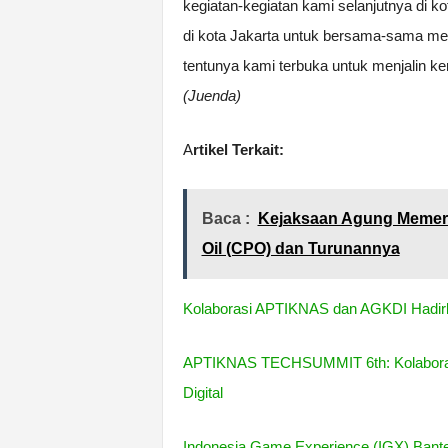
kegiatan-kegiatan kami selanjutnya di k
di kota Jakarta untuk bersama-sama men
tentunya kami terbuka untuk menjalin k
(Juenda)
A
rtikel Terkait:
Baca :
Kejaksaan Agung Memerik
Oil (CPO) dan Turunannya
Kolaborasi APTIKNAS dan AGKDI Hadirka
APTIKNAS TECHSUMMIT 6th: Kolaborasi
Digital
Indonesia Game Experience (IGX) Bant