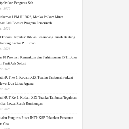
ipolisikan Pengurus Sah
st 2026
Rakernas LPM RI 2026, Menko Polkam Minta
sasi Jadi Booster Program Pemerintah
st 2026
 Ekonomi Terputus: Ribuan Penambang Timah Belitung
Kepung Kantor PT Timah
st 2026
u 18 Provinsi, Kemenkum dan Perhimpunan INTI Buka
m Pasti Ada Solusi
st 2026
ati HUT ke-1, Kodam XIX Tuanku Tambusai Perkuat
 lewat Doa Lintas Agama
st 2026
ati HUT Ke-1, Kodam XIX Tuanku Tambusai Teguhkan
dian Lewat Ziarah Rombongan
st 2026
alan Pengurus Pusat INTI: KSP Tekankan Persatuan
ta Cita