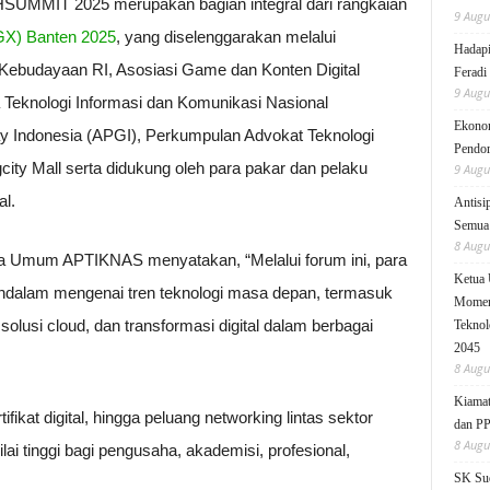
MMIT 2025 merupakan bagian integral dari rangkaian
9 Augu
GX) Banten 2025
, yang diselenggarakan melalui
Hadapi
n Kebudayaan RI, Asosiasi Game dan Konten Digital
Feradi
9 Augu
Teknologi Informasi dan Komunikasi Nasional
Ekonom
 Indonesia (APGI), Perkumpulan Advokat Teknologi
Pendo
ity Mall serta didukung oleh para pakar dan pelaku
9 Augu
al.
Antisi
Semua 
8 Augu
tua Umum APTIKNAS menyatakan, “Melalui forum ini, para
Ketua
alam mengenai tren teknologi masa depan, termasuk
Moment
lusi cloud, dan transformasi digital dalam berbagai
Teknol
2045
8 Augu
Kiamat
fikat digital, hingga peluang networking lintas sektor
dan P
8 Augu
lai tinggi bagi pengusaha, akademisi, profesional,
SK Sud