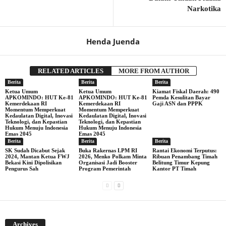
Narkotika
Henda Juenda
RELATED ARTICLES
MORE FROM AUTHOR
Berita
Berita
Berita
Ketua Umum
Ketua Umum
Kiamat Fiskal Daerah: 490
APKOMINDO: HUT Ke-81
APKOMINDO: HUT Ke-81
Pemda Kesulitan Bayar
Kemerdekaan RI
Kemerdekaan RI
Gaji ASN dan PPPK
Momentum Memperkuat
Momentum Memperkuat
Kedaulatan Digital, Inovasi
Kedaulatan Digital, Inovasi
Teknologi, dan Kepastian
Teknologi, dan Kepastian
Hukum Menuju Indonesia
Hukum Menuju Indonesia
Emas 2045
Emas 2045
Berita
Berita
Berita
SK Sudah Dicabut Sejak
Buka Rakernas LPM RI
Rantai Ekonomi Terputus:
2024, Mantan Ketua FWJ
2026, Menko Polkam Minta
Ribuan Penambang Timah
Bekasi Kini Dipolisikan
Organisasi Jadi Booster
Belitung Timur Kepung
Pengurus Sah
Program Pemerintah
Kantor PT Timah
Archives
Archives