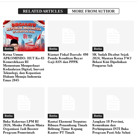
RELATED ARTICLES
MORE FROM AUTHOR
Berita
Berita
Berita
Ketua Umum
Kiamat Fiskal Daerah: 490
SK Sudah Dicabut Sejak
APKOMINDO: HUT Ke-81
Pemda Kesulitan Bayar
2024, Mantan Ketua FWJ
Kemerdekaan RI
Gaji ASN dan PPPK
Bekasi Kini Dipolisikan
Momentum Memperkuat
Pengurus Sah
Kedaulatan Digital, Inovasi
Teknologi, dan Kepastian
Hukum Menuju Indonesia
Emas 2045
Berita
Berita
Berita
Buka Rakernas LPM RI
Rantai Ekonomi Terputus:
Jangkau 18 Provinsi,
2026, Menko Polkam Minta
Ribuan Penambang Timah
Kemenkum dan
Organisasi Jadi Booster
Belitung Timur Kepung
Perhimpunan INTI Buka
Program Pemerintah
Kantor PT Timah
Program Pasti Ada Solusi