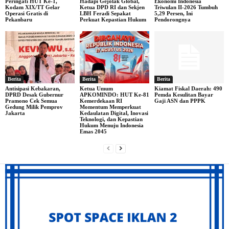
Peringati HUT Ke-1,
Hadapi Gejolak Global,
Ekonomi Indonesia
Kodam XIX/TT Gelar
Ketua DPD RI dan Sekjen
Triwulan II-2026 Tumbuh
Operasi Gratis di
LBH Feradi Sepakat
5,29 Persen, Ini
Pekanbaru
Perkuat Kepastian Hukum
Pendorongnya
Berita
Berita
Berita
Antisipasi Kebakaran,
Ketua Umum
Kiamat Fiskal Daerah: 490
DPRD Desak Gubernur
APKOMINDO: HUT Ke-81
Pemda Kesulitan Bayar
Pramono Cek Semua
Kemerdekaan RI
Gaji ASN dan PPPK
Gedung Milik Pemprov
Momentum Memperkuat
Jakarta
Kedaulatan Digital, Inovasi
Teknologi, dan Kepastian
Hukum Menuju Indonesia
Emas 2045