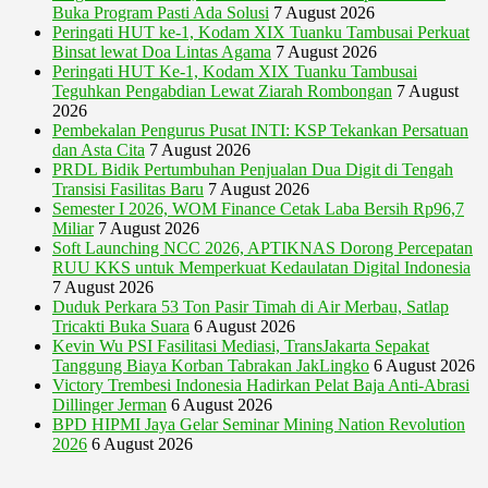
Buka Program Pasti Ada Solusi
7 August 2026
Peringati HUT ke-1, Kodam XIX Tuanku Tambusai Perkuat
Binsat lewat Doa Lintas Agama
7 August 2026
Peringati HUT Ke-1, Kodam XIX Tuanku Tambusai
Teguhkan Pengabdian Lewat Ziarah Rombongan
7 August
2026
Pembekalan Pengurus Pusat INTI: KSP Tekankan Persatuan
dan Asta Cita
7 August 2026
PRDL Bidik Pertumbuhan Penjualan Dua Digit di Tengah
Transisi Fasilitas Baru
7 August 2026
Semester I 2026, WOM Finance Cetak Laba Bersih Rp96,7
Miliar
7 August 2026
Soft Launching NCC 2026, APTIKNAS Dorong Percepatan
RUU KKS untuk Memperkuat Kedaulatan Digital Indonesia
7 August 2026
Duduk Perkara 53 Ton Pasir Timah di Air Merbau, Satlap
Tricakti Buka Suara
6 August 2026
Kevin Wu PSI Fasilitasi Mediasi, TransJakarta Sepakat
Tanggung Biaya Korban Tabrakan JakLingko
6 August 2026
Victory Trembesi Indonesia Hadirkan Pelat Baja Anti-Abrasi
Dillinger Jerman
6 August 2026
BPD HIPMI Jaya Gelar Seminar Mining Nation Revolution
2026
6 August 2026