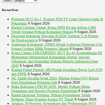
Categories
Recent Posts
Peringati HUT Ke-1, Kodam XIX/TT Gelar Operasi Gratis di
Pekanbaru
9 August 2026
Hadapi Gejolak Global, Ketua DPD RI dan Sekjen LBH
Feradi Sepakat Perkuat Kepastian Hukum
9 August 2026
Ekonomi Indonesia Triwulan II-2026 Tumbuh 5,29 Persen,
Ini Pendorongnya
9 August 2026
Antisipasi Kebakaran, DPRD Desak Gubernur Pramono Cek
Semua Gedung Milik Pemprov Jakarta
8 August 2026
Ketua Umum APKOMINDO: HUT Ke-81 Kemerdekaan RI
Momentum Memperkuat Kedaulatan Digital, Inovasi
Teknologi, dan Kepastian Hukum Menuju Indonesia Emas
2045
8 August 2026
Kiamat Fiskal Daerah: 490 Pemda Kesulitan Bayar Gaji ASN
dan PPPK
8 August 2026
SK Sudah Dicabut Sejak 2024, Mantan Ketua FWJ Bekasi
Kini Dipolisikan Pengurus Sah
8 August 2026
Buka Rakernas LPM RI 2026, Menko Polkam Minta
Organisasi Jadi Booster Program Pemerintah
8 August 2026
Rantai Ekonomi Terputus: Ribuan Penambang Timah
Belitung Timur Kepung Kantor PT Timah
8 August 2026
Jangkau 18 Provinsi, Kemenkum dan Perhimpunan INTI