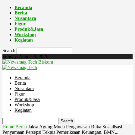
Beranda
Berita
Nusantara
Figur
Produk&Jasa
Workshop
Kegiatan
Search
Sunday, August 9, 2026
Biskom
Beranda
Berita
Nusantara
Figur
Produk&Jasa
Workshop
Kegiatan
Home
Berita
Jaksa Agung Muda Pengawasan Buka Sosialisasi
Penyamaan Persepsi Teknis Pemeriksaan Keuangan, BMN,...