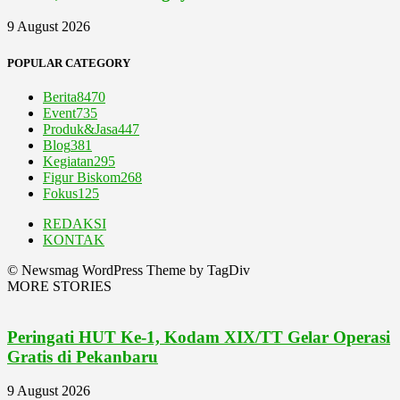
9 August 2026
POPULAR CATEGORY
Berita
8470
Event
735
Produk&Jasa
447
Blog
381
Kegiatan
295
Figur Biskom
268
Fokus
125
REDAKSI
KONTAK
© Newsmag WordPress Theme by TagDiv
MORE STORIES
Peringati HUT Ke-1, Kodam XIX/TT Gelar Operasi
Gratis di Pekanbaru
9 August 2026