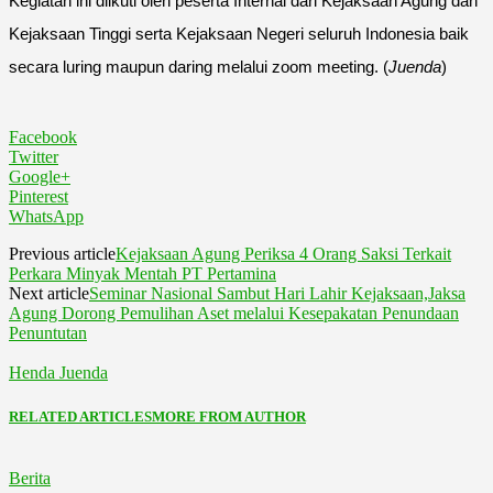
Kegiatan ini diikuti oleh peserta Internal dari Kejaksaan Agung dan
Kejaksaan Tinggi serta Kejaksaan Negeri seluruh Indonesia baik
secara luring maupun daring melalui zoom meeting. (
Juenda
)
Facebook
Twitter
Google+
Pinterest
WhatsApp
Previous article
Kejaksaan Agung Periksa 4 Orang Saksi Terkait
Perkara Minyak Mentah PT Pertamina
Next article
Seminar Nasional Sambut Hari Lahir Kejaksaan,Jaksa
Agung Dorong Pemulihan Aset melalui Kesepakatan Penundaan
Penuntutan
Henda Juenda
RELATED ARTICLES
MORE FROM AUTHOR
Berita